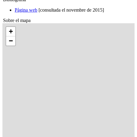
Pàgina web
[consultada el novembre de 2015]
Sobre el mapa
+
−