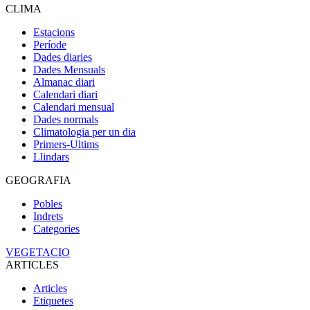
CLIMA
Estacions
Període
Dades diaries
Dades Mensuals
Almanac diari
Calendari diari
Calendari mensual
Dades normals
Climatologia per un dia
Primers-Ultims
Llindars
GEOGRAFIA
Pobles
Indrets
Categories
VEGETACIO
ARTICLES
Articles
Etiquetes