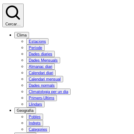
Cercar…
Clima
Estacions
Període
Dades diaries
Dades Mensuals
Almanac diari
Calendari diari
Calendari mensual
Dades normals
Climatologia per un dia
Primers-Ultims
Llindars
Geografia
Pobles
Indrets
Categories