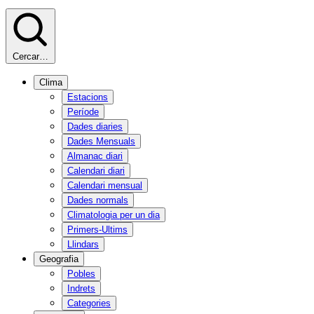
Cercar…
Clima
Estacions
Període
Dades diaries
Dades Mensuals
Almanac diari
Calendari diari
Calendari mensual
Dades normals
Climatologia per un dia
Primers-Ultims
Llindars
Geografia
Pobles
Indrets
Categories