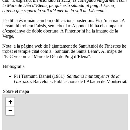
diu: "
L’església, mencionada el 1212, és coneguda vulgarment com
la Mare de Déu d’Elena, perquè està situada al puig d’Elena,
carena que separa la vall d’Amer de la vall de Llémena
".
L’edifici és romànic amb modificacions posteriors. És d’una nau. A
llevant hi trobem l’absis, semicircular. A ponent hi ha el campanar
d’espadanya de doble obertura. A l’interior hi ha la imatge de la
Verge.
Nota: a la pàgina web de l’ajuntament de Sant Aniol de Finestres he
trobat el temple citat com a "Santuari de Santa Lena". Al mapa de
l’ICC ve com a "Mare de Déu de Puig d’Elena".
Bibliografia
Pi i Tramunt, Daniel (1981).
Santuaris muntanyencs de la
Garrotxa
. Barcelona: Publicacions de l’Abadia de Montserrat.
Sobre el mapa
+
−