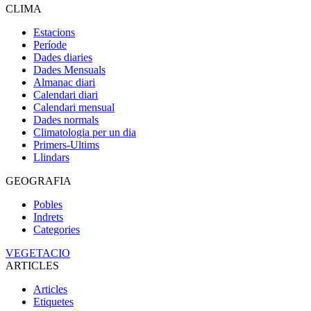
CLIMA
Estacions
Període
Dades diaries
Dades Mensuals
Almanac diari
Calendari diari
Calendari mensual
Dades normals
Climatologia per un dia
Primers-Ultims
Llindars
GEOGRAFIA
Pobles
Indrets
Categories
VEGETACIO
ARTICLES
Articles
Etiquetes