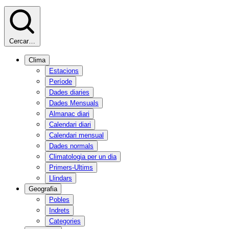
Cercar…
Clima
Estacions
Període
Dades diaries
Dades Mensuals
Almanac diari
Calendari diari
Calendari mensual
Dades normals
Climatologia per un dia
Primers-Ultims
Llindars
Geografia
Pobles
Indrets
Categories