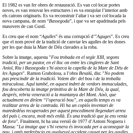
El 1982 es van fer obres de restauració. Es van col·locar portes
noves, es van renovar les estructures i es va enrajolar l’interior amb
els cairons originaris. Es va reconstruir l’altar i va ser col·locada la
nova campana, de nom “
Bassegoda
”, i que va ser apadrinada pels
masovers de can Gustí.
Es creu que el nom “
Agulles
” és una corrupció d’”
Aguges
”. Es creu
que el nom prové de la tradició de canviar les agulles de les dones
per les que duia la Mare de Déu clavades a la roba.
Sobre la imatge, aquesta "
Fou trobada en el segle XIII, segons
tradició, per un pastor, en el lloc on entre les cingleres de Sant
Aniol, Riu i Bassegoda s’hi aixeca la capella de la Mare de Déu de
les Aguges
". Ramon Grabolosa, a l’obra
Besalú
, diu: "
No podem
pas prescindir de la tradició. Volem dir: del bou i de la troballa
miraculosa. Aquí també, en aquest indret de verdors immaculades,
fou descoberta la imatge primitiva de la Mare de Déu, la qual,
després, rebria veneració a la muntanya del Mont. Això, que
actualment en diríem “l’operació bou”, en aquells temps es va
realitzar arreu de la contrada. Hi ha un copiós inventari de
marededéus recuperades per aquest procediment llegendari arreu
del país i, encara, molt més enllà. És una tradició que ja ens venia
de fora"
. Finalment, hi ha una versió de 1977 d’Antoni Noguera i
Massa: "
La imatge que s’hi venera és invocada per a aconseguir la
pau, i amb preferència en qualsevol accident causat per les agulles.