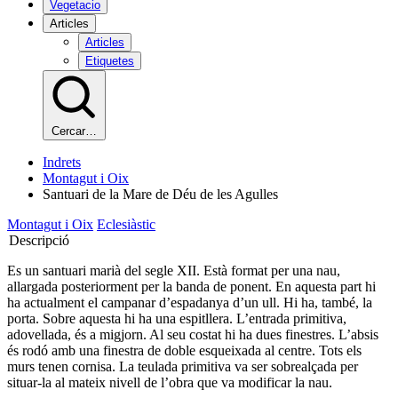
Vegetacio
Articles
Articles
Etiquetes
Cercar…
Indrets
Montagut i Oix
Santuari de la Mare de Déu de les Agulles
Montagut i Oix
Eclesiàstic
Descripció
Es un santuari marià del segle XII. Està format per una nau,
allargada posteriorment per la banda de ponent. En aquesta part hi
ha actualment el campanar d’espadanya d’un ull. Hi ha, també, la
porta. Sobre aquesta hi ha una espitllera. L’entrada primitiva,
adovellada, és a migjorn. Al seu costat hi ha dues finestres. L’absis
és rodó amb una finestra de doble esqueixada al centre. Tots els
murs tenen cornisa. La teulada primitiva va ser sobrealçada per
situar-la al mateix nivell de l’obra que va modificar la nau.