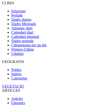
CLIMA
Estacions
Període
Dades diaries
Dades Mensuals
Almanac diari
Calendari diari
Calendari mensual
Dades normals
Climatologia per un dia
Primers-Ultims
Llindars
GEOGRAFIA
Pobles
Indrets
Categories
VEGETACIO
ARTICLES
Articles
Etiquetes