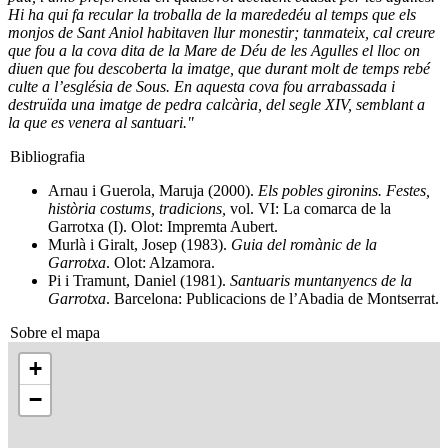
Hi ha qui fa recular la troballa de la marededéu al temps que els
monjos de Sant Aniol habitaven llur monestir; tanmateix, cal creure
que fou a la cova dita de la Mare de Déu de les Agulles el lloc on
diuen que fou descoberta la imatge, que durant molt de temps rebé
culte a l’església de Sous. En aquesta cova fou arrabassada i
destruïda una imatge de pedra calcària, del segle XIV, semblant a
la que es venera al santuari."
Bibliografia
Arnau i Guerola, Maruja (2000).
Els pobles gironins. Festes,
història costums, tradicions,
vol. VI: La comarca de la
Garrotxa (I). Olot: Impremta Aubert.
Murlà i Giralt, Josep (1983).
Guia del romànic de la
Garrotxa
. Olot: Alzamora.
Pi i Tramunt, Daniel (1981).
Santuaris muntanyencs de la
Garrotxa
. Barcelona: Publicacions de l’Abadia de Montserrat.
Sobre el mapa
+
−