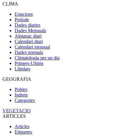
CLIMA
Estacions
Període
Dades diaries
Dades Mensuals
Almanac diari
Calendari diari
Calendari mensual
Dades normals
Climatologia per un dia
Primers-Ultims
Llindars
GEOGRAFIA
Pobles
Indrets
Categories
VEGETACIO
ARTICLES
Articles
Etiquetes