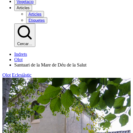
Vegetacio
Articles
Articles
Etiquetes
Cercar…
Indrets
Olot
Santuari de la Mare de Déu de la Salut
Olot
Eclesiàstic