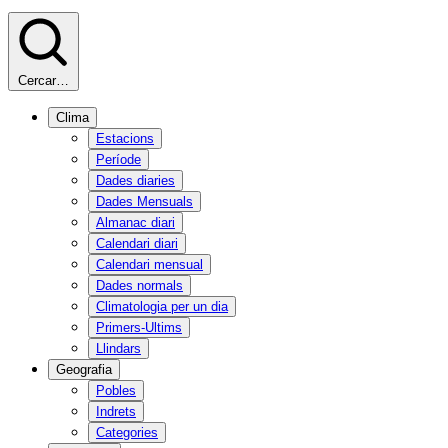
Cercar…
Clima
Estacions
Període
Dades diaries
Dades Mensuals
Almanac diari
Calendari diari
Calendari mensual
Dades normals
Climatologia per un dia
Primers-Ultims
Llindars
Geografia
Pobles
Indrets
Categories