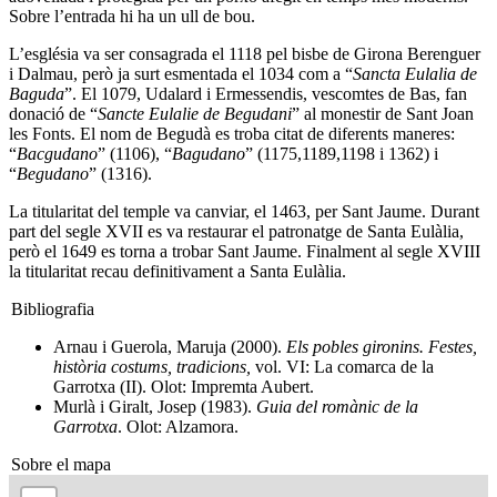
Sobre l’entrada hi ha un ull de bou.
L’església va ser consagrada el 1118 pel bisbe de Girona Berenguer
i Dalmau, però ja surt esmentada el 1034 com a “
Sancta Eulalia de
Baguda
”. El 1079, Udalard i Ermessendis, vescomtes de Bas, fan
donació de “
Sancte Eulalie de Begudani
” al monestir de Sant Joan
les Fonts. El nom de Begudà es troba citat de diferents maneres:
“
Bacgudano
” (1106), “
Bagudano
” (1175,1189,1198 i 1362) i
“
Begudano
” (1316).
La titularitat del temple va canviar, el 1463, per Sant Jaume. Durant
part del segle XVII es va restaurar el patronatge de Santa Eulàlia,
però el 1649 es torna a trobar Sant Jaume. Finalment al segle XVIII
la titularitat recau definitivament a Santa Eulàlia.
Bibliografia
Arnau i Guerola, Maruja (2000).
Els pobles gironins. Festes,
història costums, tradicions,
vol. VI: La comarca de la
Garrotxa (II). Olot: Impremta Aubert.
Murlà i Giralt, Josep (1983).
Guia del romànic de la
Garrotxa
. Olot: Alzamora.
Sobre el mapa