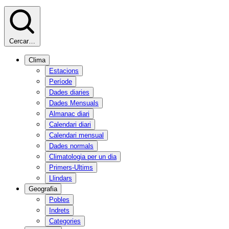
Cercar…
Clima
Estacions
Període
Dades diaries
Dades Mensuals
Almanac diari
Calendari diari
Calendari mensual
Dades normals
Climatologia per un dia
Primers-Ultims
Llindars
Geografia
Pobles
Indrets
Categories