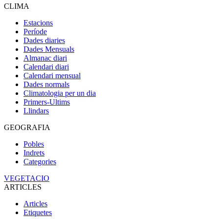
CLIMA
Estacions
Període
Dades diaries
Dades Mensuals
Almanac diari
Calendari diari
Calendari mensual
Dades normals
Climatologia per un dia
Primers-Ultims
Llindars
GEOGRAFIA
Pobles
Indrets
Categories
VEGETACIO
ARTICLES
Articles
Etiquetes