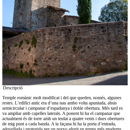
Descripció
Temple romànic molt modificat i del que queden, només, algunes
restes. L’edifici antic era d’una nau ambo volta apuntada, absis
semicircular i campanar d’espadanya i doble obertura. Més tard es
va ampliar amb capelles laterals. A ponent hi ha el campanar que
actualment és de torre amb un teulat a quatre vents i dues obertures
de mig punt a cada banda. A la façana hi ha la porta d’entrada,
adovellada i protegida per un porxo afegit en temps més moderns.