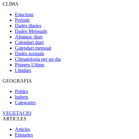
CLIMA
Estacions
Període
Dades diaries
Dades Mensuals
Almanac diari
Calendari diari
Calendari mensual
Dades normals
Climatologia per un dia
Primers-Ultims
Llindars
GEOGRAFIA
Pobles
Indrets
Categories
VEGETACIO
ARTICLES
Articles
Etiquetes