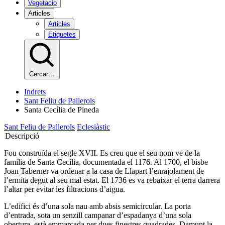
Vegetacio
Articles
Articles
Etiquetes
Cercar…
Indrets
Sant Feliu de Pallerols
Santa Cecília de Pineda
Sant Feliu de Pallerols
Eclesiàstic
Descripció
Fou construïda el segle XVII. Es creu que el seu nom ve de la
família de Santa Cecília, documentada el 1176. Al 1700, el bisbe
Joan Taberner va ordenar a la casa de Llapart l’enrajolament de
l’ermita degut al seu mal estat. El 1736 es va rebaixar el terra darrera
l’altar per evitar les filtracions d’aigua.
L’edifici és d’una sola nau amb absis semicircular. La porta
d’entrada, sota un senzill campanar d’espadanya d’una sola
obertura, està emmarcada per dues finestres quadrades. Damunt la