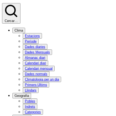
Cercar…
Clima
Estacions
Període
Dades diaries
Dades Mensuals
Almanac diari
Calendari diari
Calendari mensual
Dades normals
Climatologia per un dia
Primers-Ultims
Llindars
Geografia
Pobles
Indrets
Categories