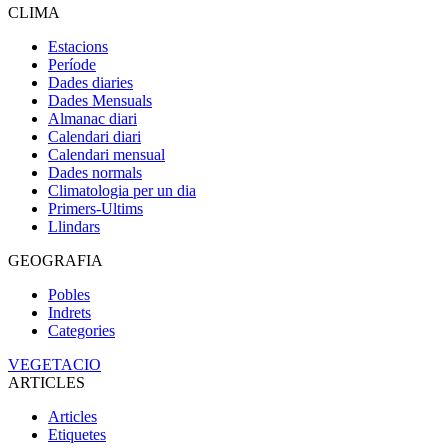
CLIMA
Estacions
Període
Dades diaries
Dades Mensuals
Almanac diari
Calendari diari
Calendari mensual
Dades normals
Climatologia per un dia
Primers-Ultims
Llindars
GEOGRAFIA
Pobles
Indrets
Categories
VEGETACIO
ARTICLES
Articles
Etiquetes