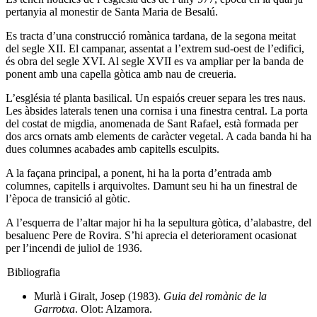
pertanyia al monestir de Santa Maria de Besalú.
Es tracta d’una construcció romànica tardana, de la segona meitat
del segle XII. El campanar, assentat a l’extrem sud-oest de l’edifici,
és obra del segle XVI. Al segle XVII es va ampliar per la banda de
ponent amb una capella gòtica amb nau de creueria.
L’església té planta basilical. Un espaiós creuer separa les tres naus.
Les àbsides laterals tenen una cornisa i una finestra central. La porta
del costat de migdia, anomenada de Sant Rafael, està formada per
dos arcs ornats amb elements de caràcter vegetal. A cada banda hi ha
dues columnes acabades amb capitells esculpits.
A la façana principal, a ponent, hi ha la porta d’entrada amb
columnes, capitells i arquivoltes. Damunt seu hi ha un finestral de
l’època de transició al gòtic.
A l’esquerra de l’altar major hi ha la sepultura gòtica, d’alabastre, del
besaluenc Pere de Rovira. S’hi aprecia el deteriorament ocasionat
per l’incendi de juliol de 1936.
Bibliografia
Murlà i Giralt, Josep (1983).
Guia del romànic de la
Garrotxa
. Olot: Alzamora.