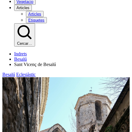
Vegetacio
Articles
Articles
Etiquetes
Cercar…
Indrets
Besalú
Sant Vicenç de Besalú
Besalú
Eclesiàstic