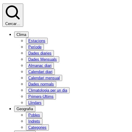
Cercar…
Clima
Estacions
Període
Dades diaries
Dades Mensuals
Almanac diari
Calendari diari
Calendari mensual
Dades normals
Climatologia per un dia
Primers-Ultims
Llindars
Geografia
Pobles
Indrets
Categories