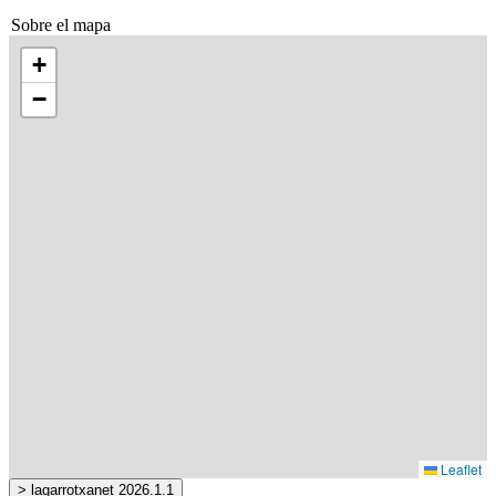
Sobre el mapa
+
−
Leaflet
> lagarrotxanet 2026.1.1