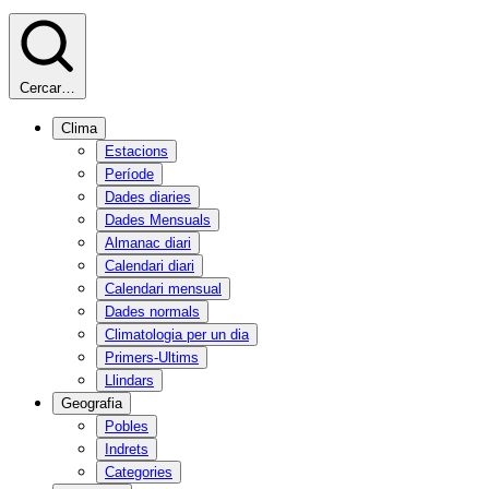
Cercar…
Clima
Estacions
Període
Dades diaries
Dades Mensuals
Almanac diari
Calendari diari
Calendari mensual
Dades normals
Climatologia per un dia
Primers-Ultims
Llindars
Geografia
Pobles
Indrets
Categories