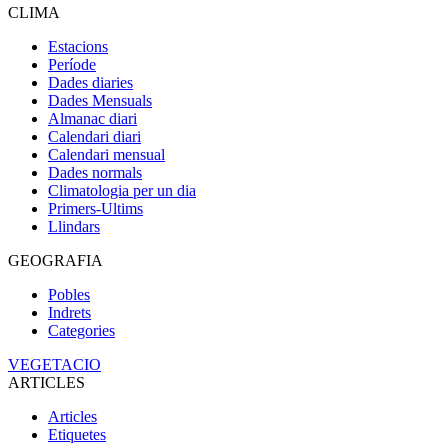
CLIMA
Estacions
Període
Dades diaries
Dades Mensuals
Almanac diari
Calendari diari
Calendari mensual
Dades normals
Climatologia per un dia
Primers-Ultims
Llindars
GEOGRAFIA
Pobles
Indrets
Categories
VEGETACIO
ARTICLES
Articles
Etiquetes