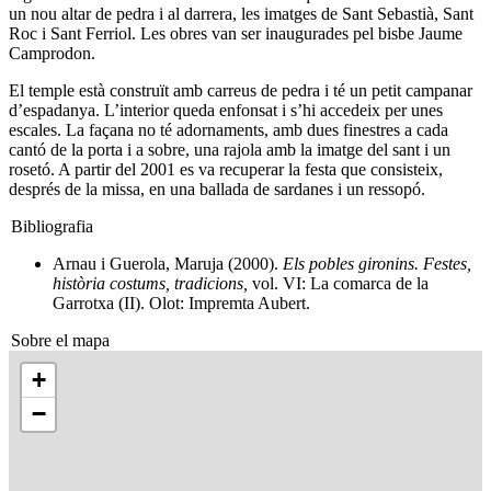
un nou altar de pedra i al darrera, les imatges de Sant Sebastià, Sant
Roc i Sant Ferriol. Les obres van ser inaugurades pel bisbe Jaume
Camprodon.
El temple està construït amb carreus de pedra i té un petit campanar
d’espadanya. L’interior queda enfonsat i s’hi accedeix per unes
escales. La façana no té adornaments, amb dues finestres a cada
cantó de la porta i a sobre, una rajola amb la imatge del sant i un
rosetó. A partir del 2001 es va recuperar la festa que consisteix,
després de la missa, en una ballada de sardanes i un ressopó.
Bibliografia
Arnau i Guerola, Maruja (2000).
Els pobles gironins. Festes,
història costums, tradicions,
vol. VI: La comarca de la
Garrotxa (II). Olot: Impremta Aubert.
Sobre el mapa
+
−