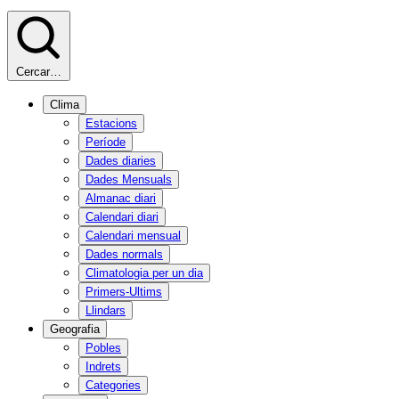
Cercar…
Clima
Estacions
Període
Dades diaries
Dades Mensuals
Almanac diari
Calendari diari
Calendari mensual
Dades normals
Climatologia per un dia
Primers-Ultims
Llindars
Geografia
Pobles
Indrets
Categories