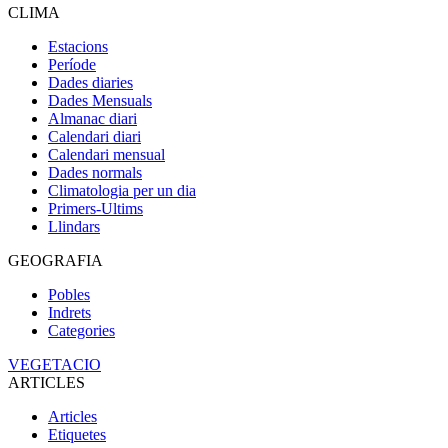
CLIMA
Estacions
Període
Dades diaries
Dades Mensuals
Almanac diari
Calendari diari
Calendari mensual
Dades normals
Climatologia per un dia
Primers-Ultims
Llindars
GEOGRAFIA
Pobles
Indrets
Categories
VEGETACIO
ARTICLES
Articles
Etiquetes