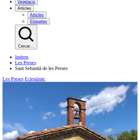
Vegetacio
Articles
Articles
Etiquetes
Cercar…
Indrets
Les Preses
Sant Sebastià de les Preses
Les Preses
Eclesiàstic