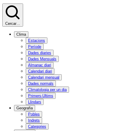
Cercar…
Clima
Estacions
Període
Dades diaries
Dades Mensuals
Almanac diari
Calendari diari
Calendari mensual
Dades normals
Climatologia per un dia
Primers-Ultims
Llindars
Geografia
Pobles
Indrets
Categories