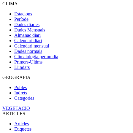
CLIMA
Estacions
Període
Dades diaries
Dades Mensuals
Almanac diari
Calendari diari
Calendari mensual
Dades normals
Climatologia per un dia
Primers-Ultims
Llindars
GEOGRAFIA
Pobles
Indrets
Categories
VEGETACIO
ARTICLES
Articles
Etiquetes