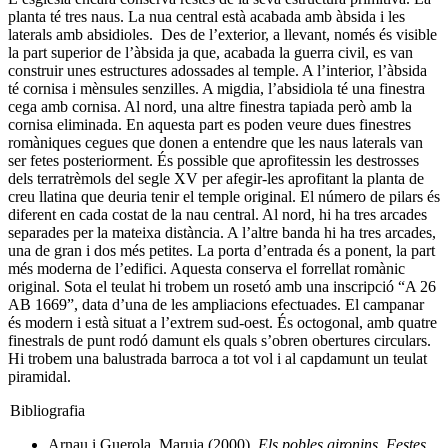
planta té tres naus. La nua central està acabada amb àbsida i les
laterals amb absidioles. Des de l’exterior, a llevant, només és visible
la part superior de l’àbsida ja que, acabada la guerra civil, es van
construir unes estructures adossades al temple. A l’interior, l’àbsida
té cornisa i mènsules senzilles. A migdia, l’absidiola té una finestra
cega amb cornisa. Al nord, una altre finestra tapiada però amb la
cornisa eliminada. En aquesta part es poden veure dues finestres
romàniques cegues que donen a entendre que les naus laterals van
ser fetes posteriorment. És possible que aprofitessin les destrosses
dels terratrèmols del segle XV per afegir-les aprofitant la planta de
creu llatina que deuria tenir el temple original. El número de pilars és
diferent en cada costat de la nau central. Al nord, hi ha tres arcades
separades per la mateixa distància. A l’altre banda hi ha tres arcades,
una de gran i dos més petites. La porta d’entrada és a ponent, la part
més moderna de l’edifici. Aquesta conserva el forrellat romànic
original. Sota el teulat hi trobem un rosetó amb una inscripció “A 26
AB 1669”, data d’una de les ampliacions efectuades. El campanar
és modern i està situat a l’extrem sud-oest. És octogonal, amb quatre
finestrals de punt rodó damunt els quals s’obren obertures circulars.
Hi trobem una balustrada barroca a tot vol i al capdamunt un teulat
piramidal.
Bibliografia
Arnau i Guerola, Maruja (2000).
Els pobles gironins. Festes,