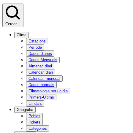
Cercar…
Clima
Estacions
Període
Dades diaries
Dades Mensuals
Almanac diari
Calendari diari
Calendari mensual
Dades normals
Climatologia per un dia
Primers-Ultims
Llindars
Geografia
Pobles
Indrets
Categories