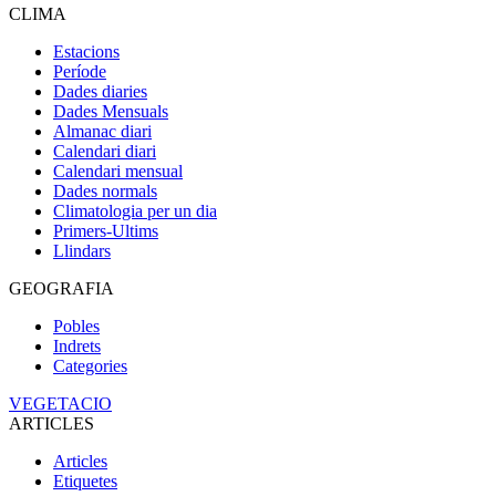
CLIMA
Estacions
Període
Dades diaries
Dades Mensuals
Almanac diari
Calendari diari
Calendari mensual
Dades normals
Climatologia per un dia
Primers-Ultims
Llindars
GEOGRAFIA
Pobles
Indrets
Categories
VEGETACIO
ARTICLES
Articles
Etiquetes