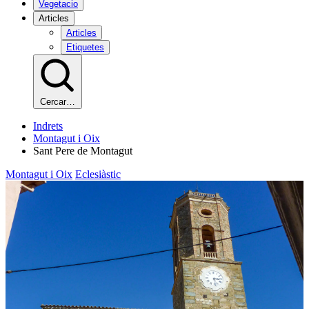
Vegetacio
Articles
Articles
Etiquetes
Cercar…
Indrets
Montagut i Oix
Sant Pere de Montagut
Montagut i Oix
Eclesiàstic