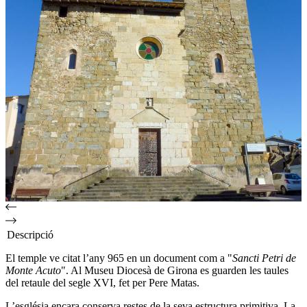
Descripció
El temple ve citat l’any 965 en un document com a "
Sancti Petri de
Monte Acuto
". Al Museu Diocesà de Girona es guarden les taules
del retaule del segle XVI, fet per Pere Matas.
L’església encara conserva restes de la seva estructura primitiva. La