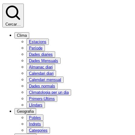
Cercar…
Clima
Estacions
Període
Dades diaries
Dades Mensuals
Almanac diari
Calendari diari
Calendari mensual
Dades normals
Climatologia per un dia
Primers-Ultims
Llindars
Geografia
Pobles
Indrets
Categories