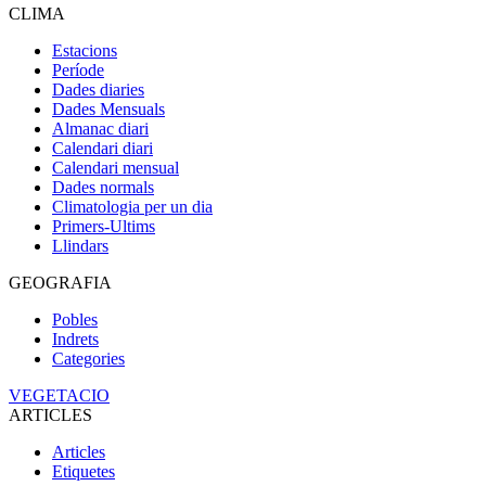
CLIMA
Estacions
Període
Dades diaries
Dades Mensuals
Almanac diari
Calendari diari
Calendari mensual
Dades normals
Climatologia per un dia
Primers-Ultims
Llindars
GEOGRAFIA
Pobles
Indrets
Categories
VEGETACIO
ARTICLES
Articles
Etiquetes