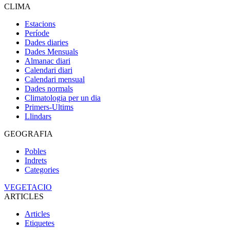
CLIMA
Estacions
Període
Dades diaries
Dades Mensuals
Almanac diari
Calendari diari
Calendari mensual
Dades normals
Climatologia per un dia
Primers-Ultims
Llindars
GEOGRAFIA
Pobles
Indrets
Categories
VEGETACIO
ARTICLES
Articles
Etiquetes