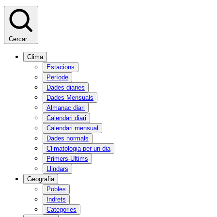
Cercar…
Clima
Estacions
Període
Dades diaries
Dades Mensuals
Almanac diari
Calendari diari
Calendari mensual
Dades normals
Climatologia per un dia
Primers-Ultims
Llindars
Geografia
Pobles
Indrets
Categories