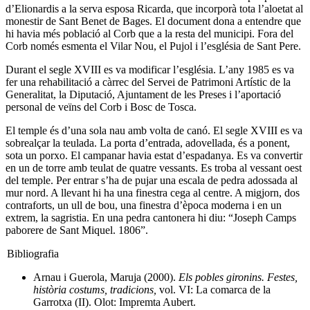
d’Elionardis a la serva esposa Ricarda, que incorporà tota l’aloetat al
monestir de Sant Benet de Bages. El document dona a entendre que
hi havia més població al Corb que a la resta del municipi. Fora del
Corb només esmenta el Vilar Nou, el Pujol i l’església de Sant Pere.
Durant el segle XVIII es va modificar l’església. L’any 1985 es va
fer una rehabilitació a càrrec del Servei de Patrimoni Artístic de la
Generalitat, la Diputació, Ajuntament de les Preses i l’aportació
personal de veïns del Corb i Bosc de Tosca.
El temple és d’una sola nau amb volta de canó. El segle XVIII es va
sobrealçar la teulada. La porta d’entrada, adovellada, és a ponent,
sota un porxo. El campanar havia estat d’espadanya. Es va convertir
en un de torre amb teulat de quatre vessants. Es troba al vessant oest
del temple. Per entrar s’ha de pujar una escala de pedra adossada al
mur nord. A llevant hi ha una finestra cega al centre. A migjorn, dos
contraforts, un ull de bou, una finestra d’època moderna i en un
extrem, la sagristia. En una pedra cantonera hi diu: “Joseph Camps
paborere de Sant Miquel. 1806”.
Bibliografia
Arnau i Guerola, Maruja (2000).
Els pobles gironins. Festes,
història costums, tradicions,
vol. VI: La comarca de la
Garrotxa (II). Olot: Impremta Aubert.