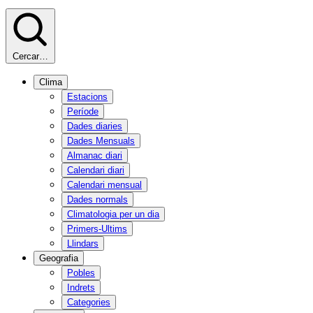
Cercar…
Clima
Estacions
Període
Dades diaries
Dades Mensuals
Almanac diari
Calendari diari
Calendari mensual
Dades normals
Climatologia per un dia
Primers-Ultims
Llindars
Geografia
Pobles
Indrets
Categories