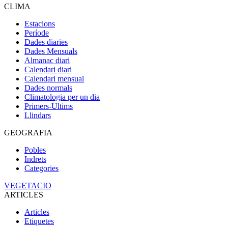
CLIMA
Estacions
Període
Dades diaries
Dades Mensuals
Almanac diari
Calendari diari
Calendari mensual
Dades normals
Climatologia per un dia
Primers-Ultims
Llindars
GEOGRAFIA
Pobles
Indrets
Categories
VEGETACIO
ARTICLES
Articles
Etiquetes