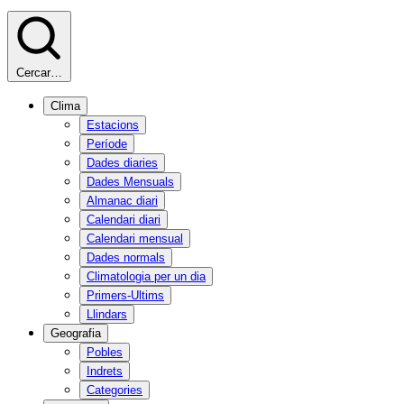
Cercar…
Clima
Estacions
Període
Dades diaries
Dades Mensuals
Almanac diari
Calendari diari
Calendari mensual
Dades normals
Climatologia per un dia
Primers-Ultims
Llindars
Geografia
Pobles
Indrets
Categories