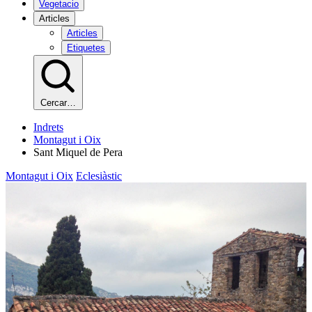
Vegetacio
Articles
Articles
Etiquetes
Cercar…
Indrets
Montagut i Oix
Sant Miquel de Pera
Montagut i Oix
Eclesiàstic