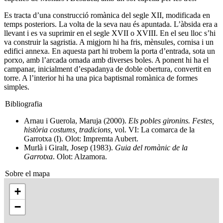
Es tracta d’una construcció romànica del segle XII, modificada en
temps posteriors. La volta de la seva nau és apuntada. L’àbsida era a
llevant i es va suprimir en el segle XVII o XVIII. En el seu lloc s’hi
va construir la sagristia. A migjorn hi ha fris, mènsules, cornisa i un
edifici annexa. En aquesta part hi trobem la porta d’entrada, sota un
porxo, amb l’arcada ornada amb diverses boles. A ponent hi ha el
campanar, inicialment d’espadanya de doble obertura, convertit en
torre. A l’interior hi ha una pica baptismal romànica de formes
simples.
Bibliografia
Arnau i Guerola, Maruja (2000).
Els pobles gironins. Festes,
història costums, tradicions,
vol. VI: La comarca de la
Garrotxa (I). Olot: Impremta Aubert.
Murlà i Giralt, Josep (1983).
Guia del romànic de la
Garrotxa
. Olot: Alzamora.
Sobre el mapa
+
−