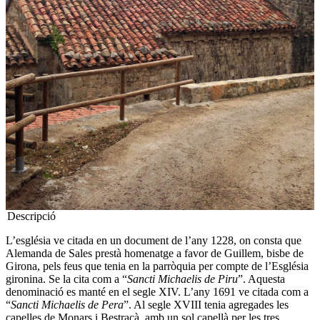
Descripció
L’església ve citada en un document de l’any 1228, on consta que
Alemanda de Sales prestà homenatge a favor de Guillem, bisbe de
Girona, pels feus que tenia en la parròquia per compte de l’Església
gironina. Se la cita com a “
Sancti Michaelis de Piru
”. Aquesta
denominació es manté en el segle XIV. L’any 1691 ve citada com a
“
Sancti Michaelis de Pera
”. Al segle XVIII tenia agregades les
capelles de Monars i Bestracà, amb un sol capellà per les tres.