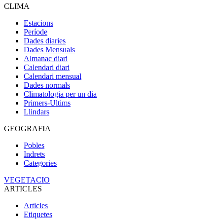
CLIMA
Estacions
Període
Dades diaries
Dades Mensuals
Almanac diari
Calendari diari
Calendari mensual
Dades normals
Climatologia per un dia
Primers-Ultims
Llindars
GEOGRAFIA
Pobles
Indrets
Categories
VEGETACIO
ARTICLES
Articles
Etiquetes