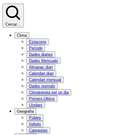
Cercar…
Clima
Estacions
Període
Dades diaries
Dades Mensuals
Almanac diari
Calendari diari
Calendari mensual
Dades normals
Climatologia per un dia
Primers-Ultims
Llindars
Geografia
Pobles
Indrets
Categories