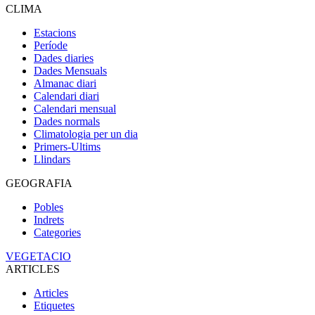
CLIMA
Estacions
Període
Dades diaries
Dades Mensuals
Almanac diari
Calendari diari
Calendari mensual
Dades normals
Climatologia per un dia
Primers-Ultims
Llindars
GEOGRAFIA
Pobles
Indrets
Categories
VEGETACIO
ARTICLES
Articles
Etiquetes