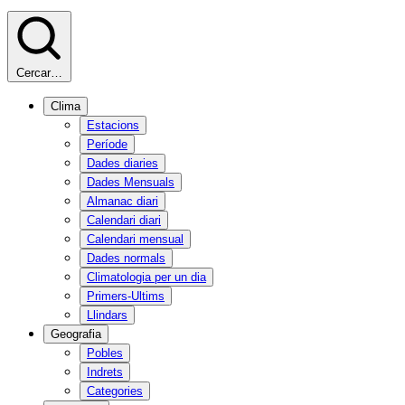
Cercar…
Clima
Estacions
Període
Dades diaries
Dades Mensuals
Almanac diari
Calendari diari
Calendari mensual
Dades normals
Climatologia per un dia
Primers-Ultims
Llindars
Geografia
Pobles
Indrets
Categories