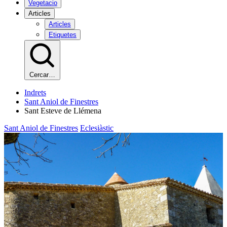
Vegetacio
Articles
Articles
Etiquetes
Cercar…
Indrets
Sant Aniol de Finestres
Sant Esteve de Llémena
Sant Aniol de Finestres
Eclesiàstic