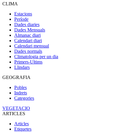
CLIMA
Estacions
Període
Dades diaries
Dades Mensuals
Almanac diari
Calendari diari
Calendari mensual
Dades normals
Climatologia per un dia
Primers-Ultims
Llindars
GEOGRAFIA
Pobles
Indrets
Categories
VEGETACIO
ARTICLES
Articles
Etiquetes