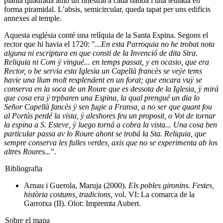
planta quadrada amb un finestral a cada banda i una teulada en
forma piramidal. L’absis, semicircular, queda tapat per uns edificis
annexes al temple.
Aquesta església conté una relíquia de la Santa Espina. Segons el
rector que hi havia el 1720: "
...En esta Parroquia no he trobat nota
alguna ni escriptura en que consti de la Invenció de dita Stra.
Reliquia ni Com ÿ vingué... en temps passat, y en ocasio, que era
Rector, o be servia esta Iglesia un Capellà francès se veÿe tems
havie una llum molt resplendent en un forat; que encara vuÿ se
conserva en la soca de un Roure que es dessota de la Iglesia, ÿ mirá
que cosa era ÿ trpbaren una Espina, la qual prengué un dia lo
Señor Capellà fancès ÿ sen fugie a Fransa, a no ser que quant fou
al Portús perdé la vista, ÿ aleshores feu un proposit, o Vot de tornar
la espina a S. Esteve, ÿ luego torná a cobra la vista... Una cosa ben
particular passa av lo Roure ahont se trobá la Sta. Reliquia, que
sempre conserva les fulles verdes, axis que no se experimenta ab los
altres Roures...
".
Bibliografia
Arnau i Guerola, Maruja (2000).
Els pobles gironins. Festes,
història costums, tradicions,
vol. VI: La comarca de la
Garrotxa (II). Olot: Impremta Aubert.
Sobre el mapa