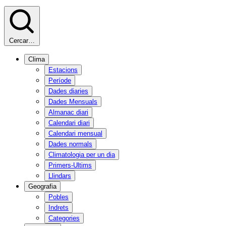
Cercar…
Clima
Estacions
Període
Dades diaries
Dades Mensuals
Almanac diari
Calendari diari
Calendari mensual
Dades normals
Climatologia per un dia
Primers-Ultims
Llindars
Geografia
Pobles
Indrets
Categories