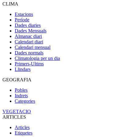
CLIMA
Estacions
Període
Dades diaries
Dades Mensuals
Almanac diari
Calendari diari
Calendari mensual
Dades normals
Climatologia per un dia
Primers-Ultims
Llindars
GEOGRAFIA
Pobles
Indrets
Categories
VEGETACIO
ARTICLES
Articles
Etiquetes