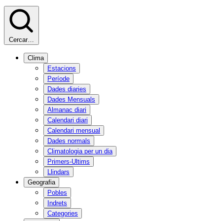
Cercar…
Clima
Estacions
Període
Dades diaries
Dades Mensuals
Almanac diari
Calendari diari
Calendari mensual
Dades normals
Climatologia per un dia
Primers-Ultims
Llindars
Geografia
Pobles
Indrets
Categories