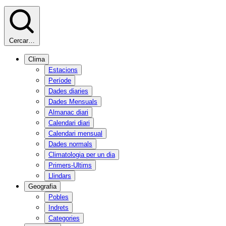
Cercar…
Clima
Estacions
Període
Dades diaries
Dades Mensuals
Almanac diari
Calendari diari
Calendari mensual
Dades normals
Climatologia per un dia
Primers-Ultims
Llindars
Geografia
Pobles
Indrets
Categories