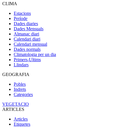
CLIMA
Estacions
Període
Dades diaries
Dades Mensuals
Almanac diari
Calendari diari
Calendari mensual
Dades normals
Climatologia per un dia
Primers-Ultims
Llindars
GEOGRAFIA
Pobles
Indrets
Categories
VEGETACIO
ARTICLES
Articles
Etiquetes