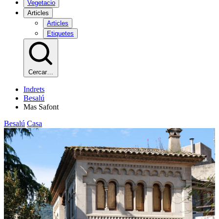
Vegetacio
Articles
Articles
Etiquetes
Cercar…
Indrets
Besalú
Mas Safont
Besalú
Casa