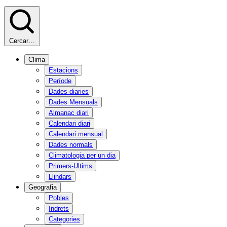
Cercar…
Clima
Estacions
Període
Dades diaries
Dades Mensuals
Almanac diari
Calendari diari
Calendari mensual
Dades normals
Climatologia per un dia
Primers-Ultims
Llindars
Geografia
Pobles
Indrets
Categories