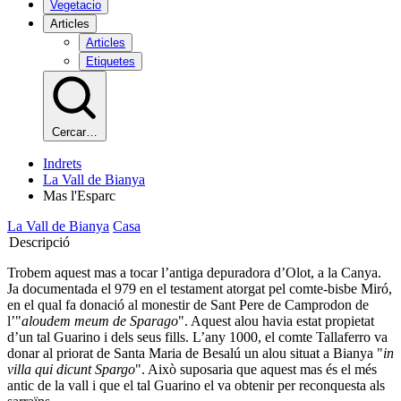
Vegetacio
Articles
Articles
Etiquetes
Cercar…
Indrets
La Vall de Bianya
Mas l'Esparc
La Vall de Bianya
Casa
Descripció
Trobem aquest mas a tocar l’antiga depuradora d’Olot, a la Canya.
Ja documentada el 979 en el testament atorgat pel comte-bisbe Miró,
en el qual fa donació al monestir de Sant Pere de Camprodon de
l’"
aloudem meum de Sparago
". Aquest alou havia estat propietat
d’un tal Guarino i dels seus fills. L’any 1000, el comte Tallaferro va
donar al priorat de Santa Maria de Besalú un alou situat a Bianya "
in
villa qui dicunt Spargo
". Això suposaria que aquest mas és el més
antic de la vall i que el tal Guarino el va obtenir per reconquesta als