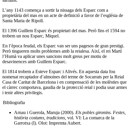
sarraïns.
L’any 1143 comença a sortir la nissaga dels Esparc com a
propietària del mas en un acte de definició a favor de l’església de
Santa Maria de Ripoll.
El 1396 Guillem Esparc és propietari del mas. Però fins el 1594 no
trobem un nou Esparc, Miquel.
En l’època feudal, els Esparc van ser uns pagesos de gran prestigi.
Però tingueren molts problemes amb la reialesa. Així, el rei Martí
l’Humà va aplicar unes sancions molt greus per motiu de
desavinences amb Guillem Esparc.
El 1814 trobem a Esteve Esparc i Alivés. En aquesta data fou
nomenat recaptador d’almoines del terme de Socarrats per la Reial
Casa de Caritat de Barcelona i en compensació de les molèsties que
el càrrec comportava, gaudia de la protecció reial i podia usar armes
i tenir altres privilegis.
Bibliografia
Arnau i Guerola, Maruja (2000).
Els pobles gironins. Festes,
història costums, tradicions,
vol. VI: La comarca de la
Garrotxa (I). Olot: Impremta Aubert.