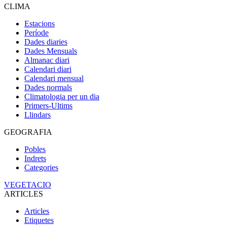
CLIMA
Estacions
Període
Dades diaries
Dades Mensuals
Almanac diari
Calendari diari
Calendari mensual
Dades normals
Climatologia per un dia
Primers-Ultims
Llindars
GEOGRAFIA
Pobles
Indrets
Categories
VEGETACIO
ARTICLES
Articles
Etiquetes