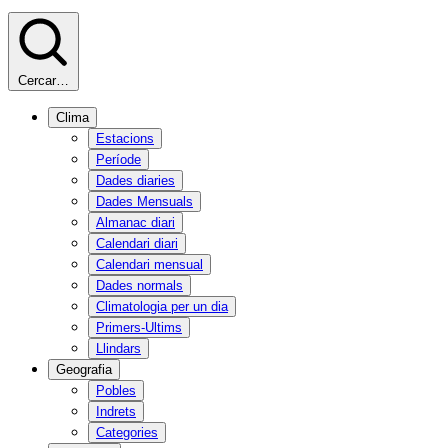
Cercar…
Clima
Estacions
Període
Dades diaries
Dades Mensuals
Almanac diari
Calendari diari
Calendari mensual
Dades normals
Climatologia per un dia
Primers-Ultims
Llindars
Geografia
Pobles
Indrets
Categories