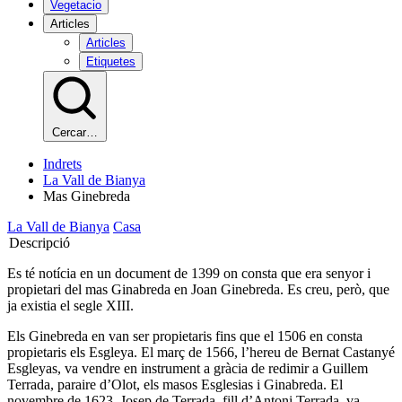
Vegetacio
Articles
Articles
Etiquetes
Cercar…
Indrets
La Vall de Bianya
Mas Ginebreda
La Vall de Bianya
Casa
Descripció
Es té notícia en un document de 1399 on consta que era senyor i
propietari del mas Ginabreda en Joan Ginebreda. Es creu, però, que
ja existia el segle XIII.
Els Ginebreda en van ser propietaris fins que el 1506 en consta
propietaris els Esgleya. El març de 1566, l’hereu de Bernat Castanyé
Esgleyas, va vendre en instrument a gràcia de redimir a Guillem
Terrada, paraire d’Olot, els masos Esglesias i Ginabreda. El
novembre de 1623, Josep de Terrada, fill d’Antoni Terrada, va