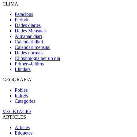
CLIMA
Estacions
Període
Dades diaries
Dades Mensuals
Almanac diari
Calendari diari
Calendari mensual
Dades normals
Climatologia per un dia
Primers-Ultims
Llindars
GEOGRAFIA
Pobles
Indrets
Categories
VEGETACIO
ARTICLES
Articles
Etiquetes