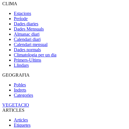
CLIMA
Estacions
Període
Dades diaries
Dades Mensuals
Almanac diari
Calendari diari
Calendari mensual
Dades normals
Climatologia per un dia
Primers-Ultims
Llindars
GEOGRAFIA
Pobles
Indrets
Categories
VEGETACIO
ARTICLES
Articles
Etiquetes