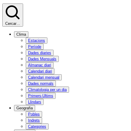
Cercar…
Clima
Estacions
Període
Dades diaries
Dades Mensuals
Almanac diari
Calendari diari
Calendari mensual
Dades normals
Climatologia per un dia
Primers-Ultims
Llindars
Geografia
Pobles
Indrets
Categories