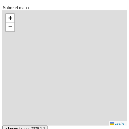
Sobre el mapa
+
−
Leaflet
> lagarrotxanet 2026.1.1