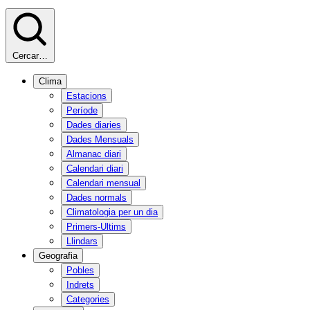
Cercar…
Clima
Estacions
Període
Dades diaries
Dades Mensuals
Almanac diari
Calendari diari
Calendari mensual
Dades normals
Climatologia per un dia
Primers-Ultims
Llindars
Geografia
Pobles
Indrets
Categories