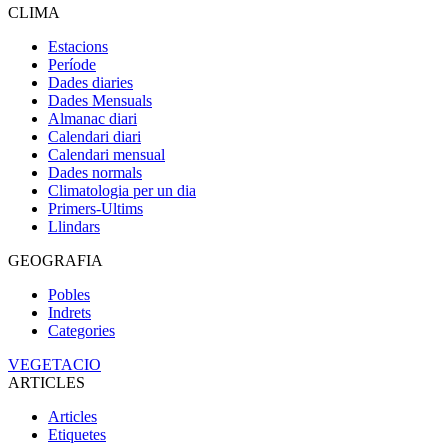
CLIMA
Estacions
Període
Dades diaries
Dades Mensuals
Almanac diari
Calendari diari
Calendari mensual
Dades normals
Climatologia per un dia
Primers-Ultims
Llindars
GEOGRAFIA
Pobles
Indrets
Categories
VEGETACIO
ARTICLES
Articles
Etiquetes