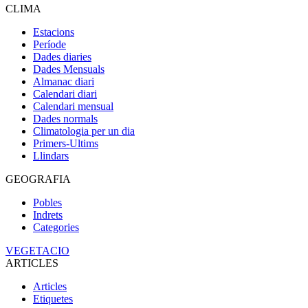
CLIMA
Estacions
Període
Dades diaries
Dades Mensuals
Almanac diari
Calendari diari
Calendari mensual
Dades normals
Climatologia per un dia
Primers-Ultims
Llindars
GEOGRAFIA
Pobles
Indrets
Categories
VEGETACIO
ARTICLES
Articles
Etiquetes