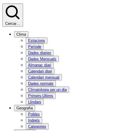
Cercar…
Clima
Estacions
Període
Dades diaries
Dades Mensuals
Almanac diari
Calendari diari
Calendari mensual
Dades normals
Climatologia per un dia
Primers-Ultims
Llindars
Geografia
Pobles
Indrets
Categories