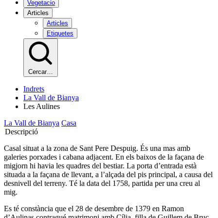
Vegetacio
Articles
Articles
Etiquetes
Cercar…
Indrets
La Vall de Bianya
Les Aulines
La Vall de Bianya
Casa
Descripció
Casal situat a la zona de Sant Pere Despuig. És una mas amb
galeries porxades i cabana adjacent. En els baixos de la façana de
migjorn hi havia les quadres del bestiar. La porta d’entrada està
situada a la façana de llevant, a l’alçada del pis principal, a causa del
desnivell del terreny. Té la data del 1758, partida per una creu al
mig.
Es té constància que el 28 de desembre de 1379 en Ramon
d’Aulinas contragué matrimoni amb Cília, filla de Guillem de Bruc,