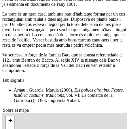
ja s'esmenta en documents de l'any 1001.
La torre és un gran casal amb una part d'habitatge format per un cos
rectangular, amb teulat a dues aigües. Disposava de planta baixa i
pis. Un altre cos estava integrat per la torre defensiva de tres pisos
(avui la veiem escapçada, però sembla que antigament n'havia tingut
un de superior). La construcció de la torre és molt més antiga que la
resta de l'edifici. Va ser bastida amb bons carreus cantoners i per la
resta es va emprar pedra més menuda i pedra volcànica.
Va ser casal o força de la família Bac, que ja consta referenciada el
1121 amb Bertran de Bacco. Al segle XIV la nissaga dels Bac va
abandonar l'estada o força de la Vall del Bac i es van establir a
Camprodon.
Bibliografia
Arnau i Guerola, Maruja (2000).
Els pobles gironins. Festes,
història costums, tradicions,
vol. VI: La comarca de la
Garrotxa (I). Olot: Impremta Aubert.
Sobre el mapa
+