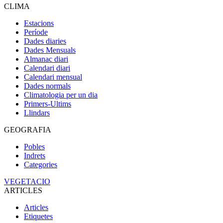
CLIMA
Estacions
Període
Dades diaries
Dades Mensuals
Almanac diari
Calendari diari
Calendari mensual
Dades normals
Climatologia per un dia
Primers-Ultims
Llindars
GEOGRAFIA
Pobles
Indrets
Categories
VEGETACIO
ARTICLES
Articles
Etiquetes