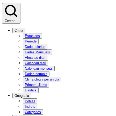
Cercar…
Clima
Estacions
Període
Dades diaries
Dades Mensuals
Almanac diari
Calendari diari
Calendari mensual
Dades normals
Climatologia per un dia
Primers-Ultims
Llindars
Geografia
Pobles
Indrets
Categories