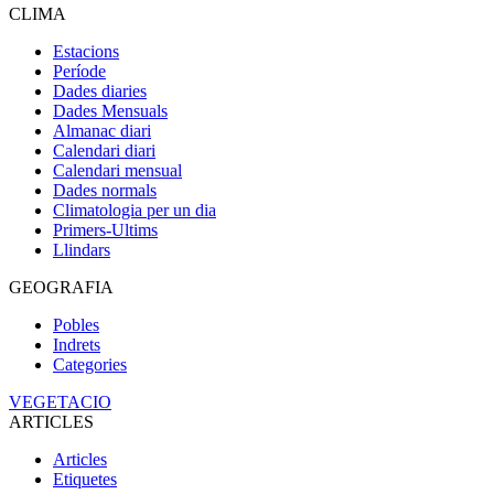
CLIMA
Estacions
Període
Dades diaries
Dades Mensuals
Almanac diari
Calendari diari
Calendari mensual
Dades normals
Climatologia per un dia
Primers-Ultims
Llindars
GEOGRAFIA
Pobles
Indrets
Categories
VEGETACIO
ARTICLES
Articles
Etiquetes