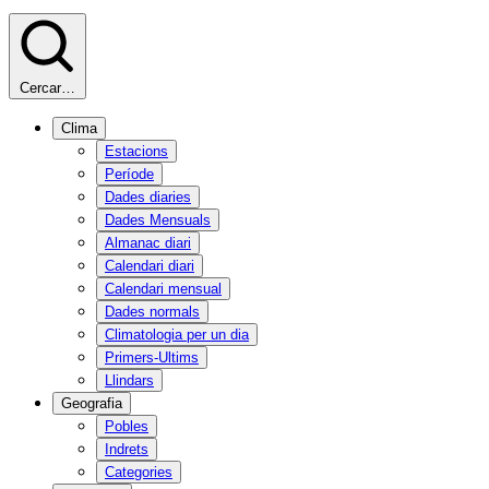
Cercar…
Clima
Estacions
Període
Dades diaries
Dades Mensuals
Almanac diari
Calendari diari
Calendari mensual
Dades normals
Climatologia per un dia
Primers-Ultims
Llindars
Geografia
Pobles
Indrets
Categories