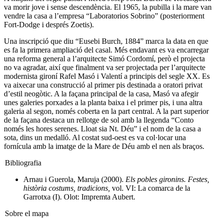
va morir jove i sense descendència. El 1965, la pubilla i la mare van
vendre la casa a l’empresa “Laboratorios Sobrino” (posteriorment
Fort-Dodge i després Zoetis).
Una inscripció que diu “Eusebi Burch, 1884” marca la data en que
es fa la primera ampliació del casal. Més endavant es va encarregar
una reforma general a l’arquitecte Simó Cordomí, però el projecta
no va agradar, així que finalment va ser projectada per l’arquitecte
modernista gironí Rafel Masó i Valentí a principis del segle XX. Es
va aixecar una construcció al primer pis destinada a oratori privat
d’estil neogòtic. A la façana principal de la casa, Masó va afegir
unes galeries porxades a la planta baixa i el primer pis, i una altra
galeria al segon, només coberta en la part central. A la part superior
de la façana destaca un rellotge de sol amb la llegenda “Conto
només les hores serenes. Lloat sia Nt. Déu” i el nom de la casa a
sota, dins un medalló. Al costat sud-oest es va col·locar una
fornícula amb la imatge de la Mare de Déu amb el nen als braços.
Bibliografia
Arnau i Guerola, Maruja (2000).
Els pobles gironins. Festes,
història costums, tradicions,
vol. VI: La comarca de la
Garrotxa (I). Olot: Impremta Aubert.
Sobre el mapa