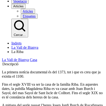
Vegetacio
Articles
Articles
Etiquetes
Cercar…
Indrets
La Vall de Bianya
La Riba
La Vall de Bianya
Casa
Descripció
La primera notícia documental és del 1373, tot i que es creu que ja
existia el 1100.
Fins el segle XVIII va ser la casa de la família Riba. En aquestes
dates, la pubilla Magdalena Riba es va casar amb Joan Burch i
Sayol, del mas Sayol de Sant Iscle de Colltort. Fins el segle XIX no
es té constància dels hereus de la casa.
A mitjans del segle passat l’hereu Josep Jordi Burch de Rocafiguera