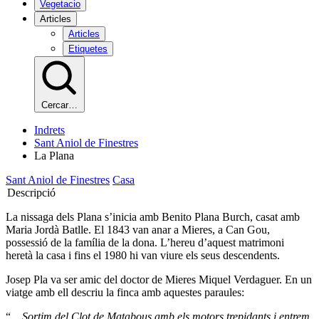
Vegetacio
Articles
Articles
Etiquetes
Cercar…
Indrets
Sant Aniol de Finestres
La Plana
Sant Aniol de Finestres
Casa
Descripció
La nissaga dels Plana s’inicia amb Benito Plana Burch, casat amb
Maria Jordà Batlle. El 1843 van anar a Mieres, a Can Gou,
possessió de la família de la dona. L’hereu d’aquest matrimoni
heretà la casa i fins el 1980 hi van viure els seus descendents.
Josep Pla va ser amic del doctor de Mieres Miquel Verdaguer. En un
viatge amb ell descriu la finca amb aquestes paraules:
“...
Sortim del Clot de Matabous amb els motors trepidants i entrem