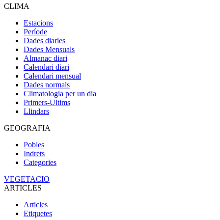
CLIMA
Estacions
Període
Dades diaries
Dades Mensuals
Almanac diari
Calendari diari
Calendari mensual
Dades normals
Climatologia per un dia
Primers-Ultims
Llindars
GEOGRAFIA
Pobles
Indrets
Categories
VEGETACIO
ARTICLES
Articles
Etiquetes