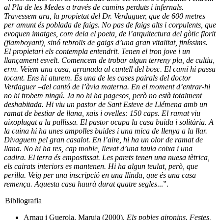
al Pla de les Medes a través de camins perduts i infernals.
Travessem ara, la propietat del Dr. Verdaguer, que de 600 metres
per amunt és poblada de faigs. No pas de faigs alts i corpulents, que
evoquen imatges, com deia el poeta, de l’arquitectura del gòtic florit
(flamboyant), sinó rebrolls de gaigs d’una gran vitalitat, finíssims.
El propietari els contempla entendrit. Tenen el tron jove i un
llançament esvelt. Comencem de trobar algun terreny pla, de cultiu,
erm. Veiem una casa, arranada al cantell del bosc. El camí hi passa
tocant. Ens hi aturem. És una de les cases pairals del doctor
Verdaguer –del cantó de l’àvia materna. En el moment d’entrar-hi
no hi trobem ningú. Ja no hi ha pagesos, però no està totalment
deshabitada. Hi viu un pastor de Sant Esteve de Llémena amb un
ramat de bestiar de llana, xais i ovelles: 150 caps. El ramat viu
aixoplugat a la pallissa. El pastor ocupa la casa buida i solitària. A
la cuina hi ha unes ampolles buides i una mica de llenya a la llar.
Divaguem pel gran casalot. En l’aire, hi ha un olor de ramat de
llana. No hi ha res, cap moble, llevat d’una taula coixa i una
cadira. El terra és empostissat. Les parets tenen una nuesa tètrica,
els cairats interiors es mantenen. Hi ha algun teulat, però, que
perilla. Veig per una inscripció en una llinda, que és una casa
remença. Aquesta casa haurà durat quatre segles
...”.
Bibliografia
Arnau i Guerola, Maruja (2000).
Els pobles gironins. Festes,