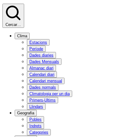
Cercar…
Clima
Estacions
Període
Dades diaries
Dades Mensuals
Almanac diari
Calendari diari
Calendari mensual
Dades normals
Climatologia per un dia
Primers-Ultims
Llindars
Geografia
Pobles
Indrets
Categories