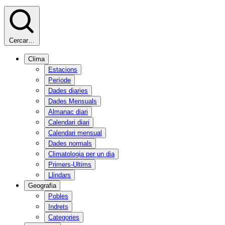
Cercar…
Clima
Estacions
Període
Dades diaries
Dades Mensuals
Almanac diari
Calendari diari
Calendari mensual
Dades normals
Climatologia per un dia
Primers-Ultims
Llindars
Geografia
Pobles
Indrets
Categories