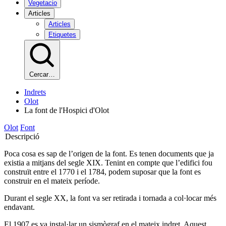
Vegetacio
Articles
Articles
Etiquetes
Cercar…
Indrets
Olot
La font de l'Hospici d'Olot
Olot
Font
Descripció
Poca cosa es sap de l’origen de la font. Es tenen documents que ja
existia a mitjans del segle XIX. Tenint en compte que l’edifici fou
construït entre el 1770 i el 1784, podem suposar que la font es
construir en el mateix període.
Durant el segle XX, la font va ser retirada i tornada a col·locar més
endavant.
El 1907 es va instal·lar un sismògraf en el mateix indret. Aquest,