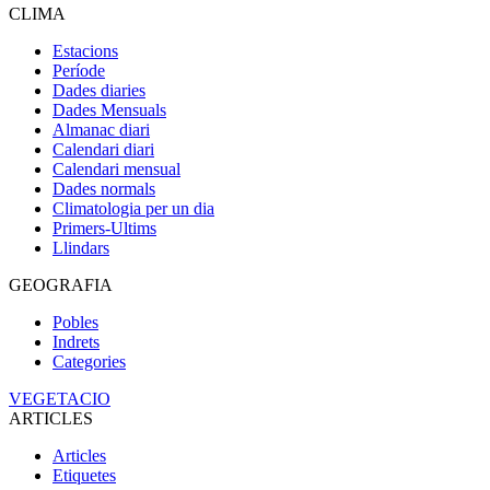
CLIMA
Estacions
Període
Dades diaries
Dades Mensuals
Almanac diari
Calendari diari
Calendari mensual
Dades normals
Climatologia per un dia
Primers-Ultims
Llindars
GEOGRAFIA
Pobles
Indrets
Categories
VEGETACIO
ARTICLES
Articles
Etiquetes