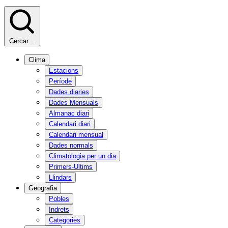
Cercar…
Clima
Estacions
Període
Dades diaries
Dades Mensuals
Almanac diari
Calendari diari
Calendari mensual
Dades normals
Climatologia per un dia
Primers-Ultims
Llindars
Geografia
Pobles
Indrets
Categories