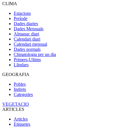
CLIMA
Estacions
Període
Dades diaries
Dades Mensuals
Almanac diari
Calendari diari
Calendari mensual
Dades normals
Climatologia per un dia
Primers-Ultims
Llindars
GEOGRAFIA
Pobles
Indrets
Categories
VEGETACIO
ARTICLES
Articles
Etiquetes