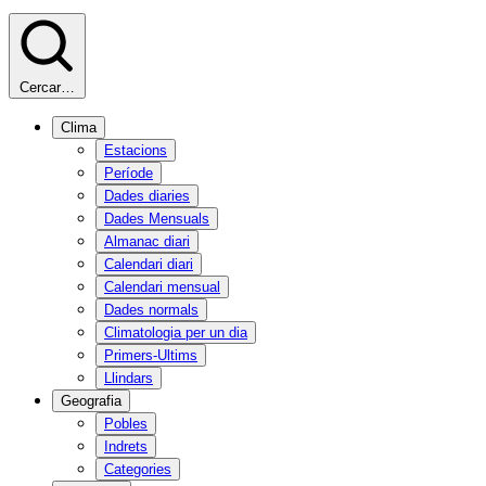
Cercar…
Clima
Estacions
Període
Dades diaries
Dades Mensuals
Almanac diari
Calendari diari
Calendari mensual
Dades normals
Climatologia per un dia
Primers-Ultims
Llindars
Geografia
Pobles
Indrets
Categories