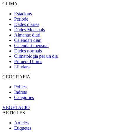
CLIMA
Estacions
Període
Dades diaries
Dades Mensuals
Almanac diari
Calendari diari
Calendari mensual
Dades normals
Climatologia per un dia
Primers-Ultims
Llindars
GEOGRAFIA
Pobles
Indrets
Categories
VEGETACIO
ARTICLES
Articles
Etiquetes