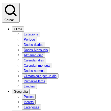
Cercar…
Clima
Estacions
Període
Dades diaries
Dades Mensuals
Almanac diari
Calendari diari
Calendari mensual
Dades normals
Climatologia per un dia
Primers-Ultims
Llindars
Geografia
Pobles
Indrets
Categories