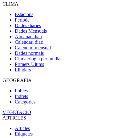
CLIMA
Estacions
Període
Dades diaries
Dades Mensuals
Almanac diari
Calendari diari
Calendari mensual
Dades normals
Climatologia per un dia
Primers-Ultims
Llindars
GEOGRAFIA
Pobles
Indrets
Categories
VEGETACIO
ARTICLES
Articles
Etiquetes