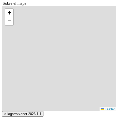
Sobre el mapa
+
−
Leaflet
> lagarrotxanet 2026.1.1