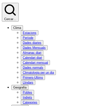
Cercar…
Clima
Estacions
Període
Dades diaries
Dades Mensuals
Almanac diari
Calendari diari
Calendari mensual
Dades normals
Climatologia per un dia
Primers-Ultims
Llindars
Geografia
Pobles
Indrets
Categories