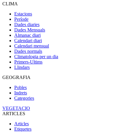
CLIMA
Estacions
Període
Dades diaries
Dades Mensuals
Almanac diari
Calendari diari
Calendari mensual
Dades normals
Climatologia per un dia
Primers-Ultims
Llindars
GEOGRAFIA
Pobles
Indrets
Categories
VEGETACIO
ARTICLES
Articles
Etiquetes