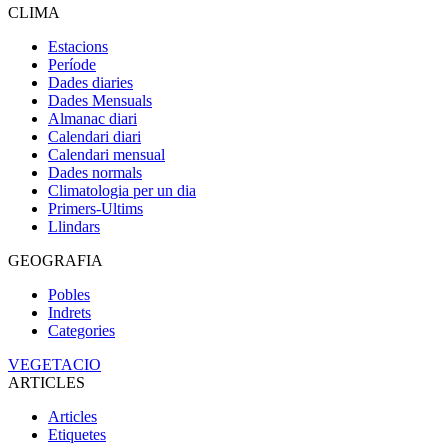
CLIMA
Estacions
Període
Dades diaries
Dades Mensuals
Almanac diari
Calendari diari
Calendari mensual
Dades normals
Climatologia per un dia
Primers-Ultims
Llindars
GEOGRAFIA
Pobles
Indrets
Categories
VEGETACIO
ARTICLES
Articles
Etiquetes