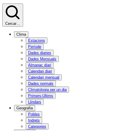
Cercar…
Clima
Estacions
Període
Dades diaries
Dades Mensuals
Almanac diari
Calendari diari
Calendari mensual
Dades normals
Climatologia per un dia
Primers-Ultims
Llindars
Geografia
Pobles
Indrets
Categories