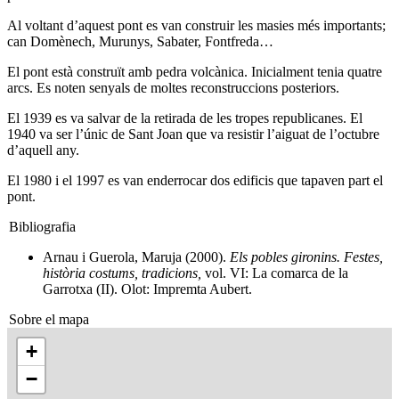
Al voltant d’aquest pont es van construir les masies més importants;
can Domènech, Murunys, Sabater, Fontfreda…
El pont està construït amb pedra volcànica. Inicialment tenia quatre
arcs. Es noten senyals de moltes reconstruccions posteriors.
El 1939 es va salvar de la retirada de les tropes republicanes. El
1940 va ser l’únic de Sant Joan que va resistir l’aiguat de l’octubre
d’aquell any.
El 1980 i el 1997 es van enderrocar dos edificis que tapaven part el
pont.
Bibliografia
Arnau i Guerola, Maruja (2000).
Els pobles gironins. Festes,
història costums, tradicions,
vol. VI: La comarca de la
Garrotxa (II). Olot: Impremta Aubert.
Sobre el mapa
+
−