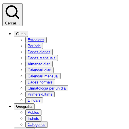
Cercar…
Clima
Estacions
Període
Dades diaries
Dades Mensuals
Almanac diari
Calendari diari
Calendari mensual
Dades normals
Climatologia per un dia
Primers-Ultims
Llindars
Geografia
Pobles
Indrets
Categories