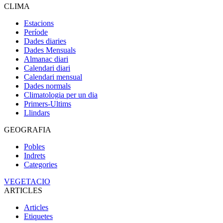
CLIMA
Estacions
Període
Dades diaries
Dades Mensuals
Almanac diari
Calendari diari
Calendari mensual
Dades normals
Climatologia per un dia
Primers-Ultims
Llindars
GEOGRAFIA
Pobles
Indrets
Categories
VEGETACIO
ARTICLES
Articles
Etiquetes