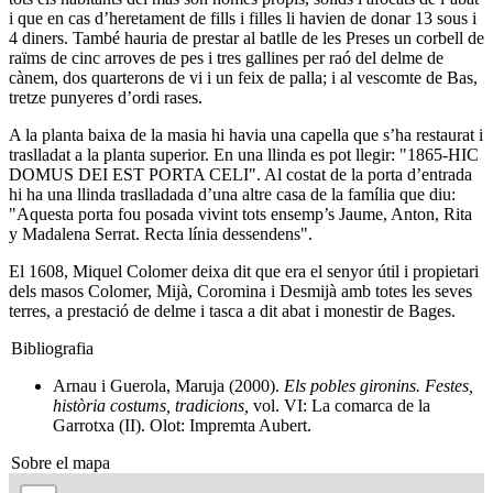
i que en cas d’heretament de fills i filles li havien de donar 13 sous i
4 diners. També hauria de prestar al batlle de les Preses un corbell de
raïms de cinc arroves de pes i tres gallines per raó del delme de
cànem, dos quarterons de vi i un feix de palla; i al vescomte de Bas,
tretze punyeres d’ordi rases.
A la planta baixa de la masia hi havia una capella que s’ha restaurat i
traslladat a la planta superior. En una llinda es pot llegir: "1865-HIC
DOMUS DEI EST PORTA CELI". Al costat de la porta d’entrada
hi ha una llinda traslladada d’una altre casa de la família que diu:
"Aquesta porta fou posada vivint tots ensemp’s Jaume, Anton, Rita
y Madalena Serrat. Recta línia dessendens".
El 1608, Miquel Colomer deixa dit que era el senyor útil i propietari
dels masos Colomer, Mijà, Coromina i Desmijà amb totes les seves
terres, a prestació de delme i tasca a dit abat i monestir de Bages.
Bibliografia
Arnau i Guerola, Maruja (2000).
Els pobles gironins. Festes,
història costums, tradicions,
vol. VI: La comarca de la
Garrotxa (II). Olot: Impremta Aubert.
Sobre el mapa