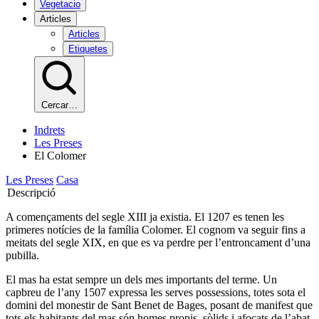
Vegetacio
Articles
Articles
Etiquetes
Cercar…
Indrets
Les Preses
El Colomer
Les Preses
Casa
Descripció
A començaments del segle XIII ja existia. El 1207 es tenen les
primeres notícies de la família Colomer. El cognom va seguir fins a
meitats del segle XIX, en que es va perdre per l’entroncament d’una
pubilla.
El mas ha estat sempre un dels mes importants del terme. Un
capbreu de l’any 1507 expressa les serves possessions, totes sota el
domini del monestir de Sant Benet de Bages, posant de manifest que
tots els habitants del mas són homes propis, sòlids i afocats de l’abat