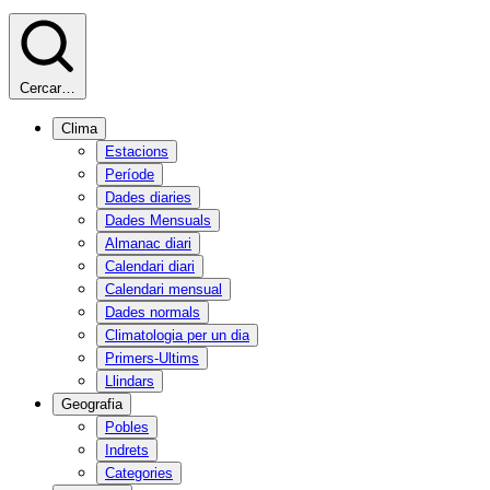
Cercar…
Clima
Estacions
Període
Dades diaries
Dades Mensuals
Almanac diari
Calendari diari
Calendari mensual
Dades normals
Climatologia per un dia
Primers-Ultims
Llindars
Geografia
Pobles
Indrets
Categories