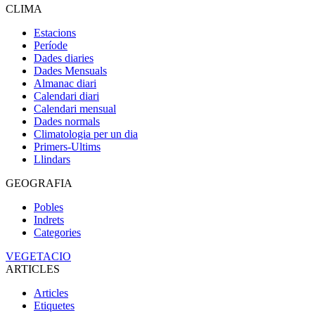
CLIMA
Estacions
Període
Dades diaries
Dades Mensuals
Almanac diari
Calendari diari
Calendari mensual
Dades normals
Climatologia per un dia
Primers-Ultims
Llindars
GEOGRAFIA
Pobles
Indrets
Categories
VEGETACIO
ARTICLES
Articles
Etiquetes