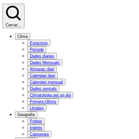
Cercar…
Clima
Estacions
Període
Dades diaries
Dades Mensuals
Almanac diari
Calendari diari
Calendari mensual
Dades normals
Climatologia per un dia
Primers-Ultims
Llindars
Geografia
Pobles
Indrets
Categories