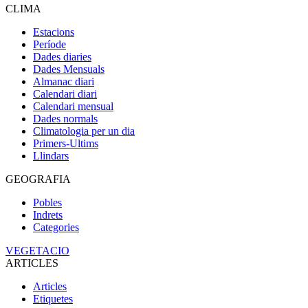
CLIMA
Estacions
Període
Dades diaries
Dades Mensuals
Almanac diari
Calendari diari
Calendari mensual
Dades normals
Climatologia per un dia
Primers-Ultims
Llindars
GEOGRAFIA
Pobles
Indrets
Categories
VEGETACIO
ARTICLES
Articles
Etiquetes