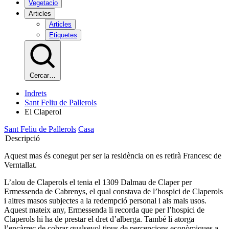
Vegetacio
Articles
Articles
Etiquetes
Cercar…
Indrets
Sant Feliu de Pallerols
El Claperol
Sant Feliu de Pallerols
Casa
Descripció
Aquest mas és conegut per ser la residència on es retirà Francesc de
Verntallat.
L’alou de Claperols el tenia el 1309 Dalmau de Claper per
Ermessenda de Cabrenys, el qual constava de l’hospici de Claperols
i altres masos subjectes a la redempció personal i als mals usos.
Aquest mateix any, Ermessenda li recorda que per l’hospici de
Claperols hi ha de prestar el dret d’alberga. També li atorga
l’encàrrec de cobrar qualsevol tipus de percepcions econòmiques a