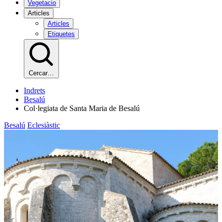
Vegetacio
Articles
Articles
Etiquetes
Cercar…
Indrets
Besalú
Col·legiata de Santa Maria de Besalú
Besalú
Eclesiàstic