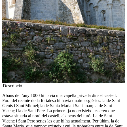
Descripció
Abans de l’any 1000 hi havia una capella privada dins el castell.
Fora del recinte de la fortalesa hi havia quatre esglésies: la de Sant
Genís i Sant Miquel; la de Santa Maria i Sant Joan; la de Sant
Vicenç i la de Sant Pere. La primera ja no existeix i es creu que
estava situada al nord del castell, als peus del turó. La de Sant
Vicenç i Sant Pere series les que hi ha actualment. Per últim, la de
Santa Maria, que tampoc existeix avui, la trobaríem entre la de Sant