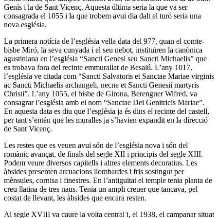
Genís i la de Sant Vicenç. Aquesta última seria la que va ser
consagrada el 1055 i la que trobem avui dia dalt el turó seria una
nova església.
La primera notícia de l’església vella data del 977, quan el comte-
bisbe Miró, la seva cunyada i el seu nebot, instituïren la canònica
agustiniana en l’església “Sancti Genesi seu Sancti Michaelis” que
es trobava fora del recinte emmurallat de Besalú. L’any 1017,
l’església ve citada com “Sancti Salvatoris et Sanctae Mariae virginis
ac Sancti Michaelis archangeli, necne et Sancti Genesii martyris
Christi”. L’any 1055, el bisbe de Girona, Berenguer Wifred, va
consagrar l’església amb el nom “Sanctae Dei Genitricis Mariae”.
En aquesta data es diu que l’església ja és dins el recinte del castell,
per tant s’entén que les muralles ja s’havien expandit en la direcció
de Sant Vicenç.
Les restes que es veuen avui són de l’església nova i són del
romànic avançat, de finals del segle XII i principis del segle XIII.
Podem veure diversos capitells i altres elements decoratius. Les
àbsides presenten arcuacions llombardes i fris sostingut per
mènsules, cornisa i finestres. En l’antiguitat el temple tenia planta de
creu llatina de tres naus. Tenia un ampli creuer que tancava, pel
costat de llevant, les àbsides que encara resten.
Al segle XVIII va caure la volta central i, el 1938, el campanar situat