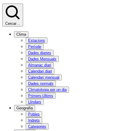
Cercar…
Clima
Estacions
Període
Dades diaries
Dades Mensuals
Almanac diari
Calendari diari
Calendari mensual
Dades normals
Climatologia per un dia
Primers-Ultims
Llindars
Geografia
Pobles
Indrets
Categories