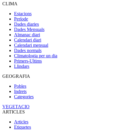
CLIMA
Estacions
Període
Dades diaries
Dades Mensuals
Almanac diari
Calendari diari
Calendari mensual
Dades normals
Climatologia per un dia
Primers-Ultims
Llindars
GEOGRAFIA
Pobles
Indrets
Categories
VEGETACIO
ARTICLES
Articles
Etiquetes