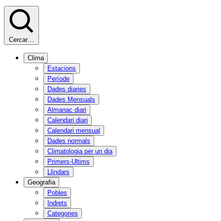
Cercar…
Clima
Estacions
Període
Dades diaries
Dades Mensuals
Almanac diari
Calendari diari
Calendari mensual
Dades normals
Climatologia per un dia
Primers-Ultims
Llindars
Geografia
Pobles
Indrets
Categories