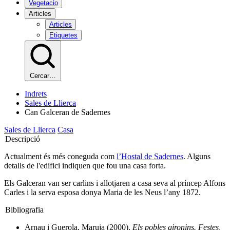
Vegetacio
Articles
Articles
Etiquetes
Cercar…
Indrets
Sales de Llierca
Can Galceran de Sadernes
Sales de Llierca
Casa
Descripció
Actualment és més coneguda com
l’Hostal de Sadernes
. Alguns
detalls de l'edifici indiquen que fou una casa forta.
Els Galceran van ser carlins i allotjaren a casa seva al príncep Alfons
Carles i la serva esposa donya Maria de les Neus l’any 1872.
Bibliografia
Arnau i Guerola, Maruja (2000).
Els pobles gironins. Festes,