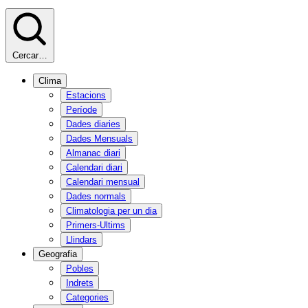
Cercar…
Clima
Estacions
Període
Dades diaries
Dades Mensuals
Almanac diari
Calendari diari
Calendari mensual
Dades normals
Climatologia per un dia
Primers-Ultims
Llindars
Geografia
Pobles
Indrets
Categories