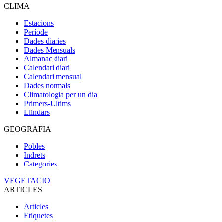
CLIMA
Estacions
Període
Dades diaries
Dades Mensuals
Almanac diari
Calendari diari
Calendari mensual
Dades normals
Climatologia per un dia
Primers-Ultims
Llindars
GEOGRAFIA
Pobles
Indrets
Categories
VEGETACIO
ARTICLES
Articles
Etiquetes