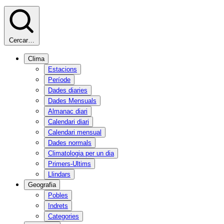
Cercar…
Clima
Estacions
Període
Dades diaries
Dades Mensuals
Almanac diari
Calendari diari
Calendari mensual
Dades normals
Climatologia per un dia
Primers-Ultims
Llindars
Geografia
Pobles
Indrets
Categories