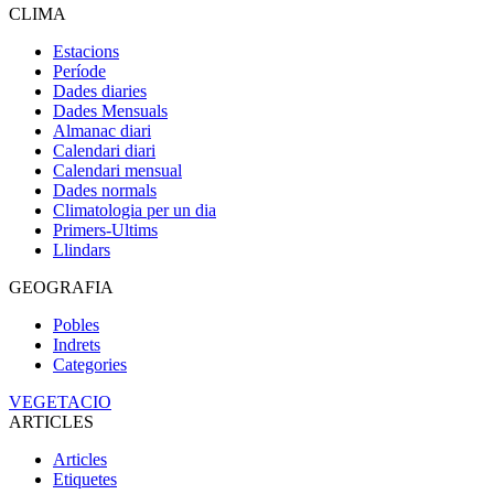
CLIMA
Estacions
Període
Dades diaries
Dades Mensuals
Almanac diari
Calendari diari
Calendari mensual
Dades normals
Climatologia per un dia
Primers-Ultims
Llindars
GEOGRAFIA
Pobles
Indrets
Categories
VEGETACIO
ARTICLES
Articles
Etiquetes