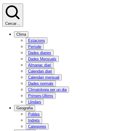
Cercar…
Clima
Estacions
Període
Dades diaries
Dades Mensuals
Almanac diari
Calendari diari
Calendari mensual
Dades normals
Climatologia per un dia
Primers-Ultims
Llindars
Geografia
Pobles
Indrets
Categories