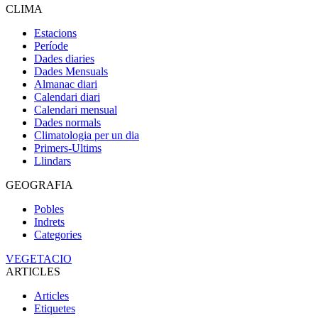
CLIMA
Estacions
Període
Dades diaries
Dades Mensuals
Almanac diari
Calendari diari
Calendari mensual
Dades normals
Climatologia per un dia
Primers-Ultims
Llindars
GEOGRAFIA
Pobles
Indrets
Categories
VEGETACIO
ARTICLES
Articles
Etiquetes