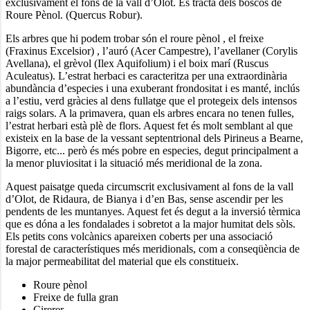
exclusivament el fons de la vall d’Olot. Es tracta dels boscos de
Roure Pènol. (Quercus Robur).
Els arbres que hi podem trobar són el roure pènol , el freixe
(Fraxinus Excelsior) , l’auró (Acer Campestre), l’avellaner (Corylis
Avellana), el grèvol (Ilex Aquifolium) i el boix marí (Ruscus
Aculeatus). L’estrat herbaci es caracteritza per una extraordinària
abundància d’especies i una exuberant frondositat i es manté, inclús
a l’estiu, verd gràcies al dens fullatge que el protegeix dels intensos
raigs solars. A la primavera, quan els arbres encara no tenen fulles,
l’estrat herbari està plè de flors. Aquest fet és molt semblant al que
existeix en la base de la vessant septentrional dels Pirineus a Bearne,
Bigorre, etc... però és més pobre en especies, degut principalment a
la menor pluviositat i la situació més meridional de la zona.
Aquest paisatge queda circumscrit exclusivament al fons de la vall
d’Olot, de Ridaura, de Bianya i d’en Bas, sense ascendir per les
pendents de les muntanyes. Aquest fet és degut a la inversió tèrmica
que es dóna a les fondalades i sobretot a la major humitat dels sòls.
Els petits cons volcànics apareixen coberts per una associació
forestal de característiques més meridionals, com a conseqüència de
la major permeabilitat del material que els constitueix.
Roure pènol
Freixe de fulla gran
Cirerer