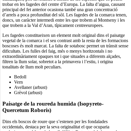
trobar en les fagedes del centre d’Europa. La falta d’aigua, causant
principal del fet anterior ocasiona també una gran concentració
d’arrels a poca profunditat del sòl. Les fagedes de la comarca tenen,
doncs, un caràcter intermedi entre les que trobem al Montseny i les
que trobem a la Val d’Aran, típicament centreeuropees.
Les fagedes constitueixen un element molt original dins el paisatge
vegetal de la comarca i el seu contrast amb la resta de les formacions
boscoses és molt marcat. La falta de sotabosc permet un trànsit sense
dificultats. Les fulles del faig, més o menys horitzontals i no
extraordinàriament opaques tot i que situades a diferents alçades,
filtren la llum solar, sobretot a la primavera i l’estiu, i origina
tonalitats de llum molt peculiars.
Bedoll
Vern
Avellaner (arbust)
Grèvol (arbust)
Paisatge de la roureda humida (Isopyreto-
Quercetum Roboris)
Dins els boscos de roure que s’estenen per les fondalades
occidentals, destaca per la seva originalitat el que ocuparia