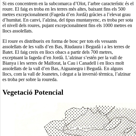
Si ens concentrem en la subcomarca d’Olot, l’arbre característic és el
roure. El faig es troba en les terres més altes, baixant fins els 500
metres excepcionalment (Fageda d’en Jordà) gràcies a l’elevat grau
d’humitat. En canvi, l’alzina, del tipus muntanyenc, es troba per sota
el nivell dels roures, pujant excepcionalment fins els 1000 metres en
llocs assolellats.
El roure es distribueix en forma de bosc per tots els vessants
assolellats de les valls d’en Bas, Riudaura i Begudà i a les terres de
Batet. El faig creix en llocs obacs a partir dels 700 metres,
exceptuant la fageda d’en Jordà. L’alzinar s’estén per la vall de
Bianya i les serres de Malforat, la Cau i Canadell i en llocs molt
assolellats de la vall d’en Bas, Aiguanegra i Begudà. En alguns
llocs, com la vall de Joanetes, i degut a la inversió tèrmica, l’alzinar
es troba per sobre la roureda.
Vegetació Potencial