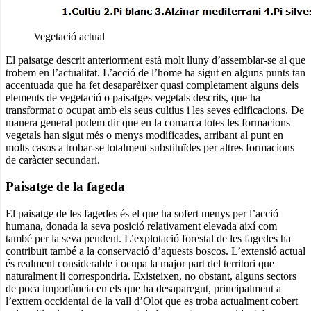
Vegetació actual
El paisatge descrit anteriorment està molt lluny d’assemblar-se al que
trobem en l’actualitat. L’acció de l’home ha sigut en alguns punts tan
accentuada que ha fet desaparèixer quasi completament alguns dels
elements de vegetació o paisatges vegetals descrits, que ha
transformat o ocupat amb els seus cultius i les seves edificacions. De
manera general podem dir que en la comarca totes les formacions
vegetals han sigut més o menys modificades, arribant al punt en
molts casos a trobar-se totalment substituïdes per altres formacions
de caràcter secundari.
Paisatge de la fageda
El paisatge de les fagedes és el que ha sofert menys per l’acció
humana, donada la seva posició relativament elevada així com
també per la seva pendent. L’explotació forestal de les fagedes ha
contribuït també a la conservació d’aquests boscos. L’extensió actual
és realment considerable i ocupa la major part del territori que
naturalment li correspondria. Existeixen, no obstant, alguns sectors
de poca importància en els que ha desaparegut, principalment a
l’extrem occidental de la vall d’Olot que es troba actualment cobert