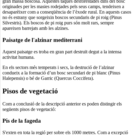
gran massa boscosa. Aquestes taques desforestades dins del bosc
originades per les masies rodejades pels seus camps, tendeixen a
desaparèixer com a conseqüència de l’èxode rural. En aquests casos
no és estrany que sorgeixin boscos secundaris de pi roig (Pinus
Silvestris). Els boscos de pi roig purs són molt rars, sempre
apareixen barrejats amb les alzines.
Paisatge de l'alzinar mediterrani
Aquest paisatge es troba en gran part destruït degut a la intensa
activitat humana.
En els sectors més temperats i secs, la destrució de l’alzinar
condueix a la formació d’un bosc secundari de pi blanc (Pinus
Halepensis) o bé de Garric (Quercus Coccifera).
Pisos de vegetació
Com a conclusió de la descripció anterior es poden distingir els
següents pisos de vegetació:
Pis de la fageda
S'exten en tota la regió per sobre els 1000 metres. Com a excepció