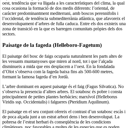
oest, tendència que va lligada a les característiques del clima, la qual
cosa ocasiona la formació de dos medis diferents: l’oriental, de
caràcter predominantment mediterrani, amb boscos perennifolis i
l’occidental, de tendència submediterrània atlàntica, que afavoreix el
desenvolupament d’arbres de fulla caduca. Entre els dos existeix una
zona de transició en la que es barregen comunitats pròpies dels dos
sectors.
Paisatge de la fageda (Helleboro-Fagetum)
El paisatge del bosc de faigs ocuparia naturalment les parts altes de
les vessants muntanyoses que miren al nord, tot i que l’alçada
disminueix a mida que ens desplacem a l’oest. En la fondalada
d’Olot s’observa com la fageda baixa fins als 500-600 metres,
formant la famosa fageda d’en Jordà.
L’arbre dominant en aquest paisatge és el faig (Fagus Silvatica). No
s’observa la presencia d’altres arbres. El sotabosc és pobre i consta
principalment de petites plantes herbàcies; marxívol (Helleborus
Viridis ssp. Occidentalis) i falgueres (Pteridium Aquilinum).
El paisatge en el seu conjunt ofereix el contrast d’un sotabosc escàs i
de poca alçada junt a un estrat arbori dens i ben desenvolupat. La
pobresa de l’estrat herbari és conseqüència de les condicions
climàtiques, poc favorables a moltes de les especies que es poden