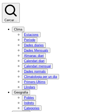
Cercar…
Clima
Estacions
Període
Dades diaries
Dades Mensuals
Almanac diari
Calendari diari
Calendari mensual
Dades normals
Climatologia per un dia
Primers-Ultims
Llindars
Geografia
Pobles
Indrets
Categories