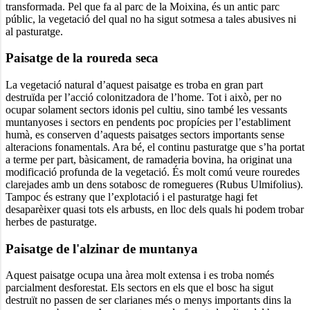
transformada. Pel que fa al parc de la Moixina, és un antic parc
públic, la vegetació del qual no ha sigut sotmesa a tales abusives ni
al pasturatge.
Paisatge de la roureda seca
La vegetació natural d’aquest paisatge es troba en gran part
destruïda per l’acció colonitzadora de l’home. Tot i això, per no
ocupar solament sectors idonis pel cultiu, sino també les vessants
muntanyoses i sectors en pendents poc propícies per l’establiment
humà, es conserven d’aquests paisatges sectors importants sense
alteracions fonamentals. Ara bé, el continu pasturatge que s’ha portat
a terme per part, bàsicament, de ramaderia bovina, ha originat una
modificació profunda de la vegetació. És molt comú veure rouredes
clarejades amb un dens sotabosc de romegueres (Rubus Ulmifolius).
Tampoc és estrany que l’explotació i el pasturatge hagi fet
desaparèixer quasi tots els arbusts, en lloc dels quals hi podem trobar
herbes de pasturatge.
Paisatge de l'alzinar de muntanya
Aquest paisatge ocupa una àrea molt extensa i es troba només
parcialment desforestat. Els sectors en els que el bosc ha sigut
destruït no passen de ser clarianes més o menys importants dins la