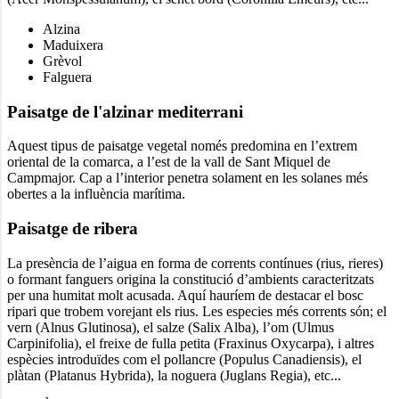
Alzina
Maduixera
Grèvol
Falguera
Paisatge de l'alzinar mediterrani
Aquest tipus de paisatge vegetal només predomina en l’extrem
oriental de la comarca, a l’est de la vall de Sant Miquel de
Campmajor. Cap a l’interior penetra solament en les solanes més
obertes a la influència marítima.
Paisatge de ribera
La presència de l’aigua en forma de corrents contínues (rius, rieres)
o formant fanguers origina la constitució d’ambients caracteritzats
per una humitat molt acusada. Aquí hauríem de destacar el bosc
ripari que trobem vorejant els rius. Les especies més corrents són; el
vern (Alnus Glutinosa), el salze (Salix Alba), l’om (Ulmus
Carpinifolia), el freixe de fulla petita (Fraxinus Oxycarpa), i altres
espècies introduïdes com el pollancre (Populus Canadiensis), el
plàtan (Platanus Hybrida), la noguera (Juglans Regia), etc...