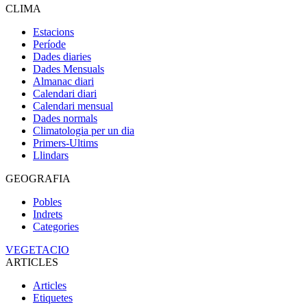
CLIMA
Estacions
Període
Dades diaries
Dades Mensuals
Almanac diari
Calendari diari
Calendari mensual
Dades normals
Climatologia per un dia
Primers-Ultims
Llindars
GEOGRAFIA
Pobles
Indrets
Categories
VEGETACIO
ARTICLES
Articles
Etiquetes