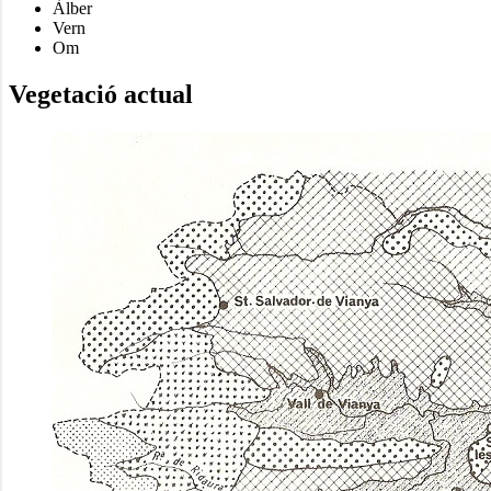
Àlber
Vern
Om
Vegetació actual