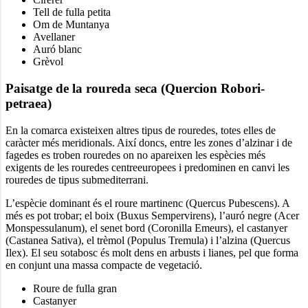
Tell de fulla petita
Om de Muntanya
Avellaner
Auró blanc
Grèvol
Paisatge de la roureda seca (Quercion Robori-
petraea)
En la comarca existeixen altres tipus de rouredes, totes elles de
caràcter més meridionals. Així doncs, entre les zones d’alzinar i de
fagedes es troben rouredes on no apareixen les espècies més
exigents de les rouredes centreeuropees i predominen en canvi les
rouredes de tipus submediterrani.
L’espècie dominant és el roure martinenc (Quercus Pubescens). A
més es pot trobar; el boix (Buxus Sempervirens), l’auró negre (Acer
Monspessulanum), el senet bord (Coronilla Emeurs), el castanyer
(Castanea Sativa), el trèmol (Populus Tremula) i l’alzina (Quercus
Ilex). El seu sotabosc és molt dens en arbusts i lianes, pel que forma
en conjunt una massa compacte de vegetació.
Roure de fulla gran
Castanyer