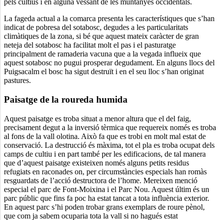
pels cultius i en alguna vessant de les muntanyes occidentals.
La fageda actual a la comarca presenta les característiques que s’han
indicat de pobresa del sotabosc, degudes a les particularitats
climàtiques de la zona, si bé que aquest mateix caràcter de gran
neteja del sotabosc ha facilitat molt el pas i el pasturatge
principalment de ramaderia vacuna que a la vegada influeix que
aquest sotabosc no pugui prosperar degudament. En alguns llocs del
Puigsacalm el bosc ha sigut destruït i en el seu lloc s’han originat
pastures.
Paisatge de la roureda humida
Aquest paisatge es troba situat a menor altura que el del faig,
precisament degut a la inversió tèrmica que requereix només es troba
al fons de la vall olotina. Això fa que es trobi en molt mal estat de
conservació. La destrucció és màxima, tot el pla es troba ocupat dels
camps de cultiu i en part també per les edificacions, de tal manera
que d’aquest paisatge existeixen només alguns petits residus
refugiats en raconades on, per circumstàncies especials han romàs
resguardats de l’acció destructora de l’home. Mereixen menció
especial el parc de Font-Moixina i el Parc Nou. Aquest últim és un
parc públic que fins fa poc ha estat tancat a tota influència exterior.
En aquest parc s’hi poden trobar grans exemplars de roure pènol,
que com ja sabem ocuparia tota la vall si no hagués estat