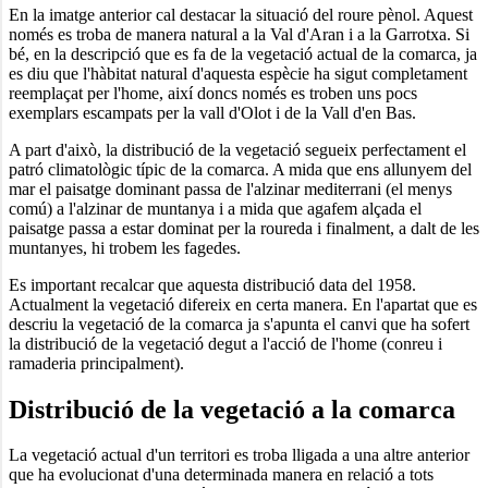
En la imatge anterior cal destacar la situació del roure pènol. Aquest
només es troba de manera natural a la Val d'Aran i a la Garrotxa. Si
bé, en la descripció que es fa de la vegetació actual de la comarca, ja
es diu que l'hàbitat natural d'aquesta espècie ha sigut completament
reemplaçat per l'home, així doncs només es troben uns pocs
exemplars escampats per la vall d'Olot i de la Vall d'en Bas.
A part d'això, la distribució de la vegetació segueix perfectament el
patró climatològic típic de la comarca. A mida que ens allunyem del
mar el paisatge dominant passa de l'alzinar mediterrani (el menys
comú) a l'alzinar de muntanya i a mida que agafem alçada el
paisatge passa a estar dominat per la roureda i finalment, a dalt de les
muntanyes, hi trobem les fagedes.
Es important recalcar que aquesta distribució data del 1958.
Actualment la vegetació difereix en certa manera. En l'apartat que es
descriu la vegetació de la comarca ja s'apunta el canvi que ha sofert
la distribució de la vegetació degut a l'acció de l'home (conreu i
ramaderia principalment).
Distribució de la vegetació a la comarca
La vegetació actual d'un territori es troba lligada a una altre anterior
que ha evolucionat d'una determinada manera en relació a tots