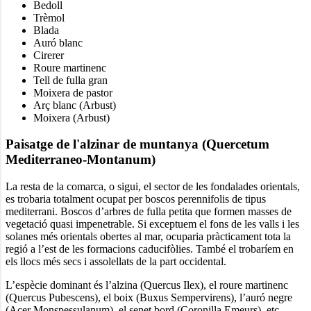
Bedoll
Trèmol
Blada
Auró blanc
Cirerer
Roure martinenc
Tell de fulla gran
Moixera de pastor
Arç blanc (Arbust)
Moixera (Arbust)
Paisatge de l'alzinar de muntanya (Quercetum
Mediterraneo-Montanum)
La resta de la comarca, o sigui, el sector de les fondalades orientals,
es trobaria totalment ocupat per boscos perennifolis de tipus
mediterrani. Boscos d’arbres de fulla petita que formen masses de
vegetació quasi impenetrable. Si exceptuem el fons de les valls i les
solanes més orientals obertes al mar, ocuparia pràcticament tota la
regió a l’est de les formacions caducifòlies. També el trobaríem en
els llocs més secs i assolellats de la part occidental.
L’espècie dominant és l’alzina (Quercus Ilex), el roure martinenc
(Quercus Pubescens), el boix (Buxus Sempervirens), l’auró negre
(Acer Monspessulanum), el senet bord (Coronilla Emeurs), etc...