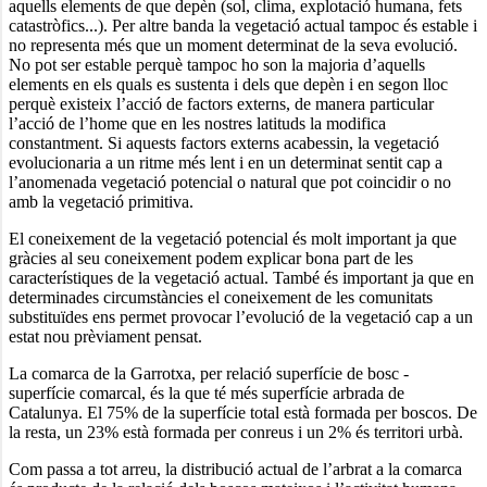
aquells elements de que depèn (sol, clima, explotació humana, fets
catastròfics...). Per altre banda la vegetació actual tampoc és estable i
no representa més que un moment determinat de la seva evolució.
No pot ser estable perquè tampoc ho son la majoria d’aquells
elements en els quals es sustenta i dels que depèn i en segon lloc
perquè existeix l’acció de factors externs, de manera particular
l’acció de l’home que en les nostres latituds la modifica
constantment. Si aquests factors externs acabessin, la vegetació
evolucionaria a un ritme més lent i en un determinat sentit cap a
l’anomenada vegetació potencial o natural que pot coincidir o no
amb la vegetació primitiva.
El coneixement de la vegetació potencial és molt important ja que
gràcies al seu coneixement podem explicar bona part de les
característiques de la vegetació actual. També és important ja que en
determinades circumstàncies el coneixement de les comunitats
substituïdes ens permet provocar l’evolució de la vegetació cap a un
estat nou prèviament pensat.
La comarca de la Garrotxa, per relació superfície de bosc -
superfície comarcal, és la que té més superfície arbrada de
Catalunya. El 75% de la superfície total està formada per boscos. De
la resta, un 23% està formada per conreus i un 2% és territori urbà.
Com passa a tot arreu, la distribució actual de l’arbrat a la comarca