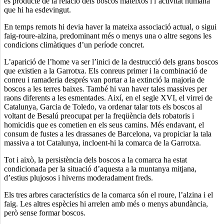
és producte de la relació dels boscos mateixos i l’activitat humana
que hi ha esdevingut.
En temps remots hi devia haver la mateixa associació actual, o sigui
faig-roure-alzina, predominant més o menys una o altre segons les
condicions climàtiques d’un període concret.
L’aparició de l’home va ser l’inici de la destrucció dels grans boscos
que existien a la Garrotxa. Els conreus primer i la combinació de
conreu i ramaderia després van portar a la extinció la majoria de
boscos a les terres baixes. També hi van haver tales massives per
raons diferents a les esmentades. Així, en el segle XVI, el virrei de
Catalunya, Garcia de Toledo, va ordenar talar tots els boscos al
voltant de Besalú preocupat per la freqüència dels robatoris i
homicidis que es cometien en els seus camins. Més endavant, el
consum de fustes a les drassanes de Barcelona, va propiciar la tala
massiva a tot Catalunya, incloent-hi la comarca de la Garrotxa.
Tot i això, la persistència dels boscos a la comarca ha estat
condicionada per la situació d’aquesta a la muntanya mitjana,
d’estius plujosos i hiverns moderadament freds.
Els tres arbres característics de la comarca són el roure, l’alzina i el
faig. Les altres espècies hi arrelen amb més o menys abundància,
però sense formar boscos.